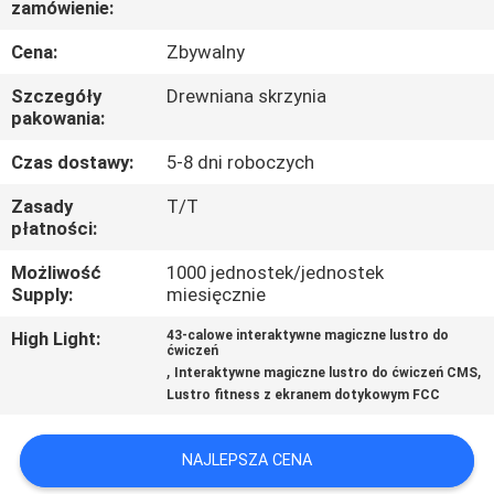
zamówienie:
KONTROLA
JAKOŚCI
Cena:
Zbywalny
Szczegóły
Drewniana skrzynia
SKONTAKTUJ
pakowania:
SIĘ
Czas dostawy:
5-8 dni roboczych
Z
Zasady
T/T
płatności:
NAMI
Możliwość
1000 jednostek/jednostek
Supply:
miesięcznie
AKTUALNOŚCI
High Light:
43-calowe interaktywne magiczne lustro do
ćwiczeń
,
,
WSZYSTKIE
Interaktywne magiczne lustro do ćwiczeń CMS
Lustro fitness z ekranem dotykowym FCC
PRZYPADKI
NAJLEPSZA CENA
POPROSIĆ