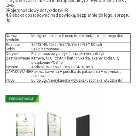
1. System Android/PC/Linux (opcjonalny) 2. Wyświetlacz USB /
CMS
3Pojemnościowy dotyk/dotyk IR
4.Głęboko dostosować nad powłoką, bezpłatnie do logo, sprzętu
itp.
Nazwa
Inteligentne lustro fitness do siłowni/inteligentnego domu
produktu
Rozmiar
32/43/49/55/60/65/75/85/86/98/100 cali
Szkło
Szkło hartowane
Dotykać
Pojemnościowy dotyk / Infraczerwony dotyk
Zastosowanie
Kamera, NFC, czytnik kart, drukarka, skaner kodu QR,
urządzenie POS itp.
System
Android, Windows, Debian GNU/Linux
ZAPAKOWANIE
Perłowa bawełna + pudełko do pakowania + drewniana
obudowa
PULG
Europlug/Amerykańska wtyczka/Japońska wtyczka itd.