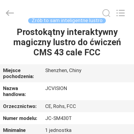
Shenzhen
Junction
Interactive
Technology
Co.,
Zrób to sam inteligentne lustro
Ltd..
All
Prostokątny interaktywny
DOM
Rights
Reserved.
magiczny lustro do ćwiczeń
PRODUKTY
CMS 43 cale FCC
O
Miejsce
Shenzhen, Chiny
pochodzenia:
NAS
Nazwa
JCVISION
handlowa:
WYCIECZKA
Orzecznictwo:
CE, Rohs, FCC
PO
FABRYCE
Numer modelu:
JC-SM430T
Minimalne
1 jednostka