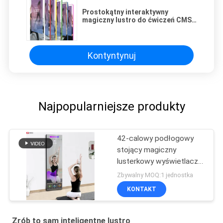
Prostokątny interaktywny
magiczny lustro do ćwiczeń CMS
43 cale FCC
Kontyntynuj
Najpopularniejsze produkty
42-calowy podłogowy
stojący magiczny
lusterkowy wyświetlacz
reklamowy lcd indoor
Zbywalny MOQ:1 jednostka
player
KONTAKT
Zrób to sam inteligentne lustro