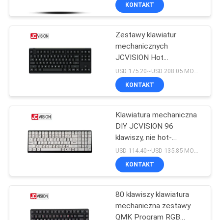
KONTROLA
KONTAKT
pomieszczeniach
JAKOŚCI
Zestawy klawiatur
32
mechanicznych
SKONTAKTUJ
JCVISION Hot
Wyświetlacz LCD do
SIĘ
Swappable 87 klawiszy
USD 175.20~USD 208.05 MOQ:2 sztuki
ściany wideo
TKL PCB
Z
KONTAKT
NAMI
Klawiatura mechaniczna
DIY JCVISION 96
AKTUALNOŚCI
klawiszy, nie hot-
61
swappable,
USD 114.40~USD 135.85 MOQ:2 sztuki
programowalna PCB,
Inteligentna tablica
WSZYSTKIE
KONTAKT
obsługuje ANSI
PRZYPADKI
interaktywna
80 klawiszy klawiatura
mechaniczna zestawy
POPROSIĆ
QMK Program RGB