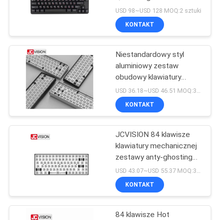
podświetlenie LED Hot
O
USD 98~USD 128 MOQ:2 sztuki
Swap klawiatura
KONTAKT
WYCENĘ
mechaniczna
49
Interaktywny płaski
Niestandardowy styl
SITEMAP
aluminiowy zestaw
wyświetlacz
obudowy klawiatury
mechanicznej 68
POLITYKA
USD 36.18~USD 46.51 MOQ:30 sztuk
klawiszy z
KONTAKT
PRYWATNOŚCI
podświetleniem LED
RGB
JCVISION 84 klawisze
12
klawiatury mechanicznej
Przenośny skaner
zestawy anty-ghosting
CNC metalowe ramy
USD 43.07~USD 55.37 MOQ:30 sztuk
dokumentów
aluminiowe
KONTAKT
84 klawisze Hot