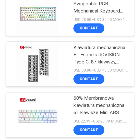
Swappable RGB
Mechanical Keyboard
15
Kits Aluminium Frame
USD 28.00~USD 32.00 MOQ:10 sztuk
ABS Case Metal Plate
Płyta do pisania
KONTAKT
LCD
Klawiatura mechaniczna
FL Esports JCVISION
Type C, 87 klawiszy,
niestandardowe
USD 38.00~USD 48.00 MOQ:1 sztukę
przełączniki RGB LED
KONTAKT
8
Rozciągnięty pasek
60% Membranowa
klawiatura mechaniczna
wyświetlacza LCD
61 klawisze Mini ABS
Case RGB Hot Swap
USD22.39~USD28.79 MOQ:5 sztuk
KONTAKT