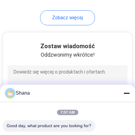
22
Zobacz więcej
Przejrzysty ekran
LCD
Zostaw wiadomość
Oddzwonimy wkrótce!
14
cyfrowe
Shana
oznakowanie na
blacie
7:07 AM
Good day, what product are you looking for?