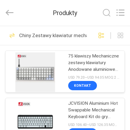
Shenzhen
Junction
Interactive
Produkty
Technology
Co.,
Ltd..
All
DOM
Rights
40
Reserved.
Chiny Zestawy klawiatur mechanicznych
Wyświetlacz
PRODUKTY
sygnalizacji
75 klawiszy Mechaniczne
zestawy klawiatury
cyfrowej na
O
Anodowane aluminiowe
NAS
zewnątrz
pudełko interfejs typu C
USD 79.20~USD 94.05 MOQ:2 sztuki
KONTAKT
105
WYCIECZKA
wyświetlacze
JCVISION Aluminium Hot
PO
Swappable Mechanical
FABRYCE
sygnalizacji
Keyboard Kit do gry
biurowej
USD 106.40~USD 126.35 MOQ:2 sztuki
cyfrowej w