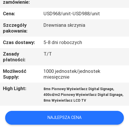
zamówienie:
KONTROLA
JAKOŚCI
Cena:
USD968/unit-USD988/unit
Szczegóły
Drewniana skrzynia
SKONTAKTUJ
pakowania:
SIĘ
Czas dostawy:
5-8 dni roboczych
Z
Zasady
T/T
płatności:
NAMI
Możliwość
1000 jednostek/jednostek
Supply:
miesięcznie
AKTUALNOŚCI
High Light:
,
8ms Pionowy Wyświetlacz Digital Signage
,
400cd/m2 Pionowy Wyświetlacz Digital Signage
WSZYSTKIE
8ms Wyświetlacz LCD TV
PRZYPADKI
NAJLEPSZA CENA
POPROSIĆ