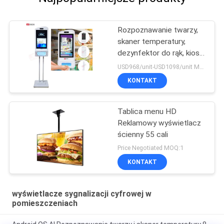
Rozpoznawanie twarzy,
skaner temperatury,
dezynfektor do rąk, kiosk
reklamowy
USD968/unit-USD1098/unit MOQ:1 jednostka
KONTAKT
Tablica menu HD
Reklamowy wyświetlacz
ścienny 55 cali
Price Negotiated MOQ:1
KONTAKT
wyświetlacze sygnalizacji cyfrowej w
pomieszczeniach