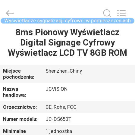
Shenzhen
Junction
Interactive
Technology
Co.,
Wyświetlacze sygnalizacji cyfrowej w pomieszczeniach
Ltd..
All
8ms Pionowy Wyświetlacz
DOM
Rights
Reserved.
Digital Signage Cyfrowy
PRODUKTY
Wyświetlacz LCD TV 8GB ROM
O
Miejsce
Shenzhen, Chiny
pochodzenia:
NAS
Nazwa
JCVISION
handlowa:
WYCIECZKA
Orzecznictwo:
CE, Rohs, FCC
PO
FABRYCE
Numer modelu:
JC-DS650T
Minimalne
1 jednostka