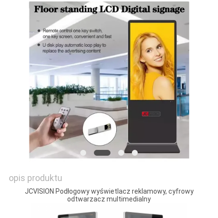
O
WYCENĘ
SITEMAP
POLITYKA
PRYWATNOŚCI
opis produktu
JCVISION Podłogowy wyświetlacz reklamowy, cyfrowy
odtwarzacz multimedialny