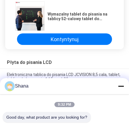
Wymazalny tablet do pisania na
tablicy 52-calowy tablet do
rysowania na ekranie dotykowym
Kontyntynuj
Płyta do pisania LCD
Elektroniczna tablica do pisania LCD JCVISION 8,5 cala, tablet,
tablica do bazgrania 14,5 cm * 22 cm
Shana
10-calowy elektroniczny tablet do pisania, zabawki
edukacyjne, tablica do rysowania dla dzieci
9:32 PM
Przenośna dziecięca tablica LCD do pisania, elektroniczna
tablica do graffiti 10 cali
Good day, what product are you looking for?
popularne kategorie
Wszystko