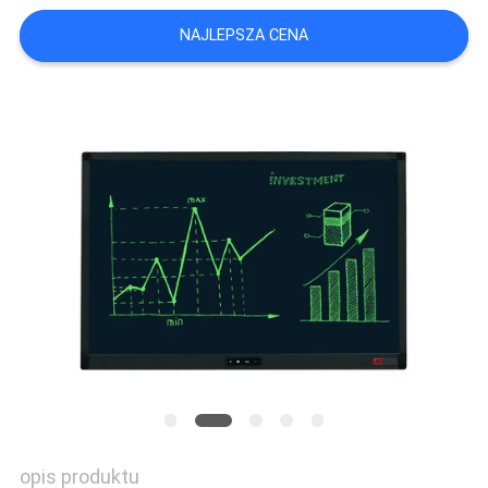
O
NAJLEPSZA CENA
WYCENĘ
SITEMAP
POLITYKA
PRYWATNOŚCI
opis produktu