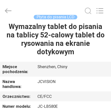
Shenzhen
Junction
Interactive
Technology
Co.,
Płyta do pisania LCD
Ltd..
All
Wymazalny tablet do pisania
DOM
Rights
Reserved.
na tablicy 52-calowy tablet do
PRODUKTY
rysowania na ekranie
dotykowym
O
NAS
Miejsce
Shenzhen, Chiny
pochodzenia:
WYCIECZKA
Nazwa
JCVISION
handlowa:
PO
Orzecznictwo:
CE/FCC
FABRYCE
Numer modelu:
JC-LB580E