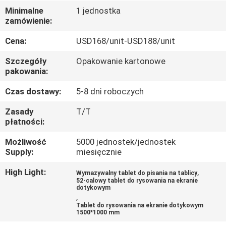
KONTROLA
Minimalne
1 jednostka
zamówienie:
JAKOŚCI
Cena:
USD168/unit-USD188/unit
SKONTAKTUJ
Szczegóły
Opakowanie kartonowe
SIĘ
pakowania:
Z
Czas dostawy:
5-8 dni roboczych
NAMI
Zasady
T/T
płatności:
AKTUALNOŚCI
Możliwość
5000 jednostek/jednostek
Supply:
miesięcznie
WSZYSTKIE
High Light:
,
Wymazywalny tablet do pisania na tablicy
52-calowy tablet do rysowania na ekranie
PRZYPADKI
dotykowym
,
Tablet do rysowania na ekranie dotykowym
1500*1000 mm
POPROSIĆ