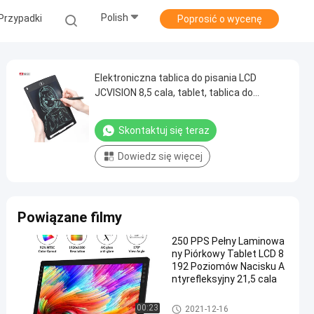
Polish
Przypadki
Poprosić o wycenę
Elektroniczna tablica do pisania LCD
JCVISION 8,5 cala, tablet, tablica do
bazgrania 14,5 cm * 22 cm
Skontaktuj się teraz
Dowiedz się więcej
Powiązane filmy
250 PPS Pełny Laminowa
ny Piórkowy Tablet LCD 8
192 Poziomów Nacisku A
ntyrefleksyjny 21,5 cala
Płyta do pisania LCD
00:23
2021-12-16