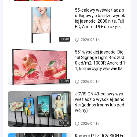
55-calowy wyświetlacz p
odłogowy o bardzo wysok
iej jasności 2000 nits, Full
HD, Android 9+ do użytku
komercyjnego
Wyświetlacz sygnalizacji cyfr
00:48
2026-05-14
owej na zewnątrz
55" wysokiej jasności Digi
tal Signage Light Box 200
0 cd/m2, 1080P, Android 1
1, komercyjny wyświetlac
z ściany
Wyświetlacz sygnalizacji cyfr
01:09
2026-05-14
owej na zewnątrz
JCVISION 43-calowy wyś
wietlacz o wysokiej jasno
ści (jednostronny lub pod
wójny)
Wyświetlacz sygnalizacji cyfr
00:18
2026-04-17
owej na zewnątrz
Kamera PTZ JCVISION Ful