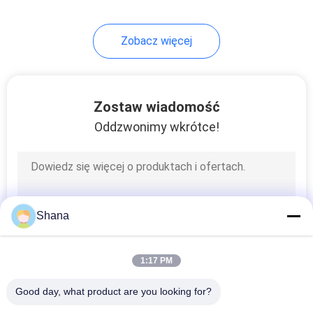
22
Zobacz więcej
Przejrzysty ekran
LCD
Zostaw wiadomość
Oddzwonimy wkrótce!
14
cyfrowe
Shana
oznakowanie na
blacie
1:17 PM
Good day, what product are you looking for?