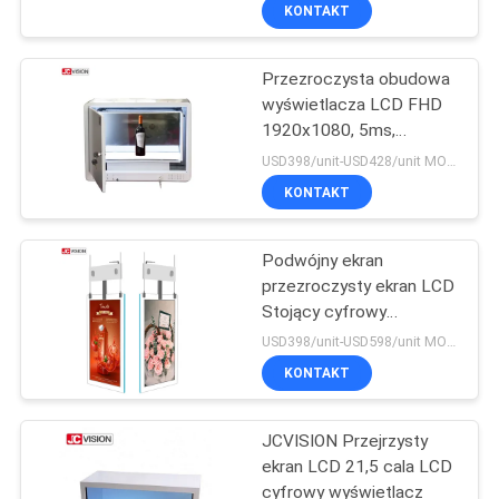
KONTROLA
KONTAKT
pomieszczeniach
JAKOŚCI
Przezroczysta obudowa
32
wyświetlacza LCD FHD
SKONTAKTUJ
1920x1080, 5ms,
Wyświetlacz LCD do
SIĘ
przezroczysty ekran
USD398/unit-USD428/unit MOQ:1 jednostka
ściany wideo
dotykowy
Z
KONTAKT
NAMI
Podwójny ekran
przezroczysty ekran LCD
AKTUALNOŚCI
Stojący cyfrowy
61
wyświetlacz LCD
USD398/unit-USD598/unit MOQ:1 jednostka
Inteligentna tablica
WSZYSTKIE
KONTAKT
PRZYPADKI
interaktywna
JCVISION Przejrzysty
ekran LCD 21,5 cala LCD
POPROSIĆ
cyfrowy wyświetlacz