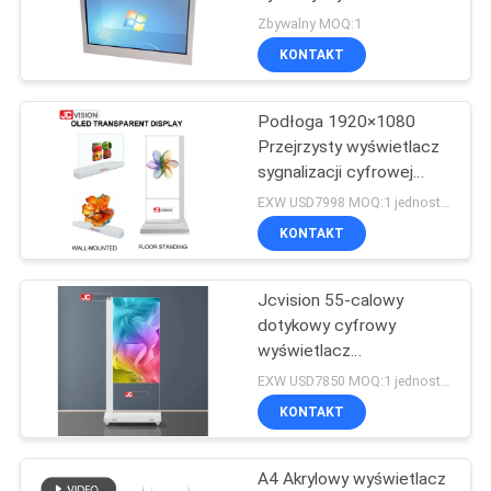
O
Zbywalny MOQ:1
KONTAKT
WYCENĘ
49
Interaktywny płaski
Podłoga 1920×1080
SITEMAP
Przejrzysty wyświetlacz
wyświetlacz
sygnalizacji cyfrowej
Wysoka jasność
POLITYKA
EXW USD7998 MOQ:1 jednostka
KONTAKT
PRYWATNOŚCI
Jcvision 55-calowy
12
dotykowy cyfrowy
Przenośny skaner
wyświetlacz
przezroczysty OLED
EXW USD7850 MOQ:1 jednostka
dokumentów
system Windows Android
KONTAKT
A4 Akrylowy wyświetlacz