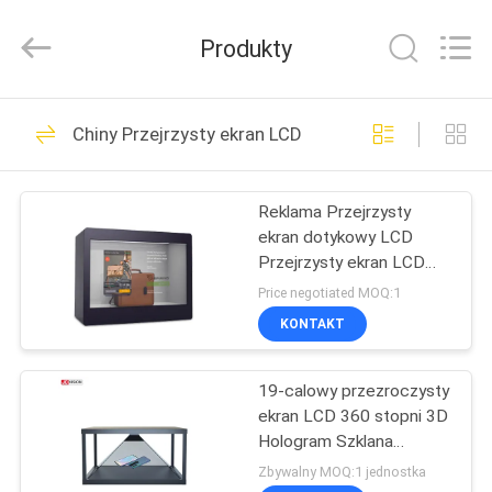
Shenzhen
Junction
Interactive
Produkty
Technology
Co.,
Ltd..
All
DOM
Rights
40
Reserved.
Chiny Przejrzysty ekran LCD
Wyświetlacz
PRODUKTY
sygnalizacji
Reklama Przejrzysty
ekran dotykowy LCD
cyfrowej na
O
Przejrzysty ekran LCD
NAS
zewnątrz
21,5 cali
Price negotiated MOQ:1
KONTAKT
105
WYCIECZKA
wyświetlacze
19-calowy przezroczysty
PO
ekran LCD 360 stopni 3D
FABRYCE
sygnalizacji
Hologram Szklana
Piramida Prezentacyjna
Zbywalny MOQ:1 jednostka
cyfrowej w