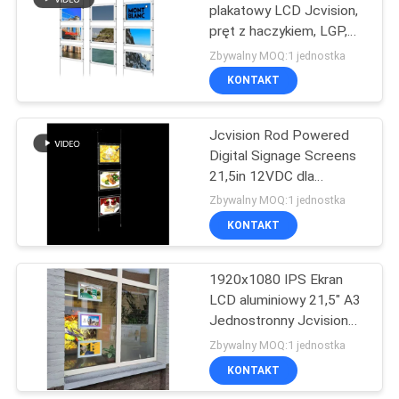
plakatowy LCD Jcvision,
pręt z haczykiem, LGP,
15
grubość 8 mm
Zbywalny MOQ:1 jednostka
Płyta do pisania
KONTAKT
LCD
Jcvision Rod Powered
Digital Signage Screens
21,5in 12VDC dla
wyświetlaczy okiennych
Zbywalny MOQ:1 jednostka
KONTAKT
8
Rozciągnięty pasek
1920x1080 IPS Ekran
LCD aluminiowy 21,5" A3
wyświetlacza LCD
Jednostronny Jcvision
250nits
Zbywalny MOQ:1 jednostka
KONTAKT