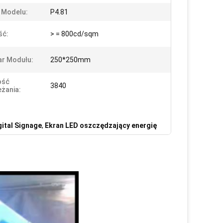
 Modelu:
P4.81
ść:
> = 800cd/sqm
r Modułu:
250*250mm
ość
3840
żania:
ital Signage
,
Ekran LED oszczędzający energię