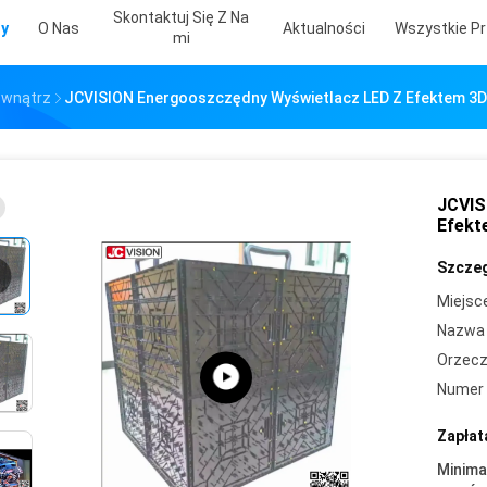
Skontaktuj Się Z Na
ty
O Nas
Aktualności
Wszystkie Pr
Mi
ewnątrz
JCVISION Energooszczędny Wyświetlacz LED Z Efektem 3D
JCVIS
Efekt
Szczeg
Miejsc
Nazwa 
Orzecz
Numer 
Zapłat
Minima