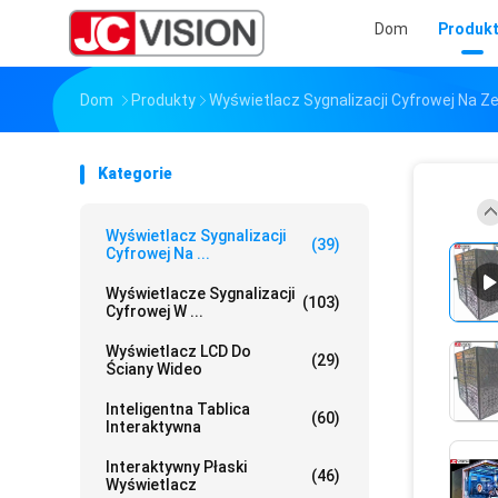
Dom
Produk
Dom
Produkty
Wyświetlacz Sygnalizacji Cyfrowej Na Z
Kategorie
Wyświetlacz Sygnalizacji
(39)
Cyfrowej Na ...
Wyświetlacze Sygnalizacji
(103)
Cyfrowej W ...
Wyświetlacz LCD Do
(29)
Ściany Wideo
Inteligentna Tablica
(60)
Interaktywna
Interaktywny Płaski
(46)
Wyświetlacz