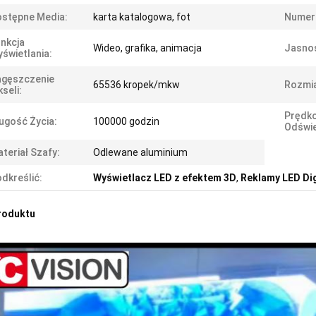
stępne Media:
karta katalogowa, fot
Numer
nkcja
Wideo, grafika, animacja
Jasno
świetlania:
agęszczenie
65536 kropek/mkw
Rozmia
kseli:
Prędk
ugość Życia:
100000 godzin
Odświe
teriał Szafy:
Odlewane aluminium
dkreślić:
Wyświetlacz LED z efektem 3D
,
Reklamy LED Dig
roduktu