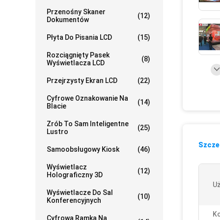
Przenośny Skaner
(12)
Dokumentów
Płyta Do Pisania LCD
(15)
Rozciągnięty Pasek
(8)
Wyświetlacza LCD
Przejrzysty Ekran LCD
(22)
Cyfrowe Oznakowanie Na
(14)
Blacie
Zrób To Sam Inteligentne
(25)
Lustro
Szczeg
Samoobsługowy Kiosk
(46)
Wyświetlacz
(12)
Holograficzny 3D
Uż
Wyświetlacze Do Sal
(10)
Konferencyjnych
Ko
Cyfrowa Ramka Na