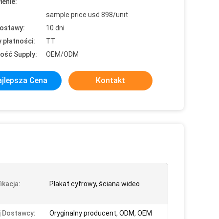
enie:
sample price usd 898/unit
ostawy:
10 dni
 płatności:
TT
ość Supply:
OEM/ODM
jlepsza Cena
Kontakt
ikacja:
Plakat cyfrowy, ściana wideo
 Dostawcy:
Oryginalny producent, ODM, OEM