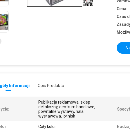
zamówi
Cena:
Czas d
Zasady
Możliw
Na
óły Informacji
Opis Produktu
Publikacja reklamowa, sklep
detaliczny, centrum handlowe,
ycie:
Specyf
powitalne wystawy, hala
wystawowa, lotnisk
lor:
Cały kolor
Rodzaj