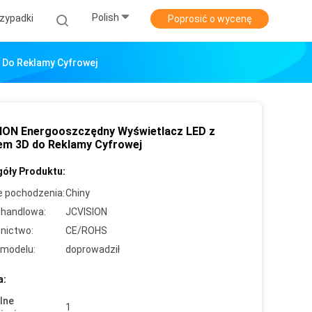
Polish
zypadki
Poprosić o wycenę
 Do Reklamy Cyfrowej
ION Energooszczędny Wyświetlacz LED z
em 3D do Reklamy Cyfrowej
óły Produktu:
e pochodzenia:
Chiny
handlowa:
JCVISION
nictwo:
CE/ROHS
modelu:
doprowadził
a:
lne
1