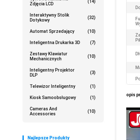
(14)
Zdjęcia LCD
Do
Interaktywny Stolik
(32)
Fu
Dotykowy
Wy
Automat Sprzedający
(10)
Z
Pi
Inteligentna Drukarka 3D
(7)
Zestawy Klawiatur
Dł
(10)
Mechanicznych
Ma
Inteligentny Projektor
(3)
DLP
Po
Telewizor Inteligentny
(1)
opis p
Kiosk Samoobsługowy
(1)
Cameras And
(10)
Accessories
Najlepsze Produkty