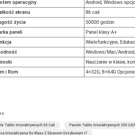
stem operacyjny
Android, Windows opcjo
elkość ekranu
86 cali.
ugość życia
50000 godzin
rka paneli
Panel klasy A+
nkcja
Wielofunkcyjne, Edukac
odność
Windows/Mac/Android
ioski
Nauczanie w klasie, ko
m i Rom
4+32G, 8+64G Opcjonal
ka:
le Tablic Interaktywnych 65 Cali
Panele Tablic Interaktywnych 350 Cd
ica Interaktywna Do Klasy Z Ekranem Dotykowym I7