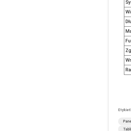
Sy
Wi
Dł
Ma
Fu
Zg
Wn
Ra
Etykiet
Pane
Tabl