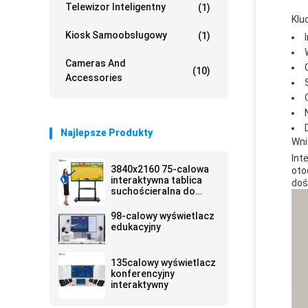
Telewizor Inteligentny
(1)
Klu
Kiosk Samoobsługowy
(1)
Cameras And
(10)
Accessories
Najlepsze Produkty
Wni
Int
3840x2160 75-calowa
oto
interaktywna tablica
doś
suchościeralna do
użytku wewnętrznego,
monitor na
98-calowy wyświetlacz
podczerwień, zgodny z
edukacyjny
RoHS
135calowy wyświetlacz
konferencyjny
interaktywny