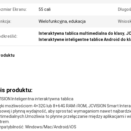
zmiar Ekranu:
55 cali
Długoś
nkcja:
Wielofunkcyjna, edukacja
Wniosk
Interaktywna tablica multimedialna do klasy
,
JC
dkreślić:
Interaktywne inteligentne tablice Android do kl
roduktu
is produktu:
ISION Inteligentna interaktywna tablica
ęki możliwościom 4+32G lub 8+64G RAM i ROM, JCVISION Smart Interac
owej i płynną wydajność, aby sprostać wymaganiom nawet najbardzie
timedialnych.Umożliwia to płynne przełączanie między aplikacjami i w
trem.
patybilność: Windows/Mac/Android/iOS