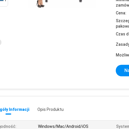
zamówi
Cena:
Szczeg
pakowa
Czas d
Zasady
Możliw
Na
óły Informacji
Opis Produktu
godność:
Windows/Mac/Android/iOS
System