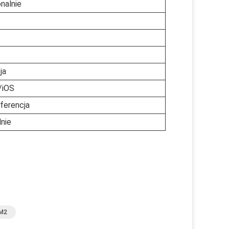
nalnie
ja
/iOS
nferencja
nie
/m2