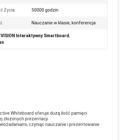
ć Życia:
50000 godzin
i:
Nauczanie w klasie, konferencja
VISION Interaktywny Smartboard
,
as
tive Whiteboard oferuje dużą ilość pamięci
j złożonych prezentacji
ielozadaniami, czyniąc nauczanie i prezentowanie