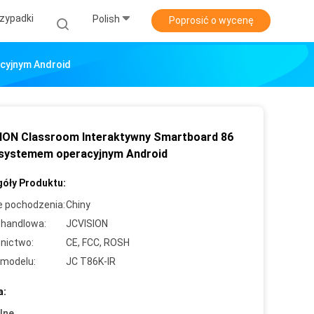
zypadki
Polish
Poprosić o wycenę
cyjnym Android
ION Classroom Interaktywny Smartboard 86
z systemem operacyjnym Android
óły Produktu:
e pochodzenia:
Chiny
handlowa:
JCVISION
nictwo:
CE, FCC, ROSH
modelu:
JC T86K-IR
a:
lne