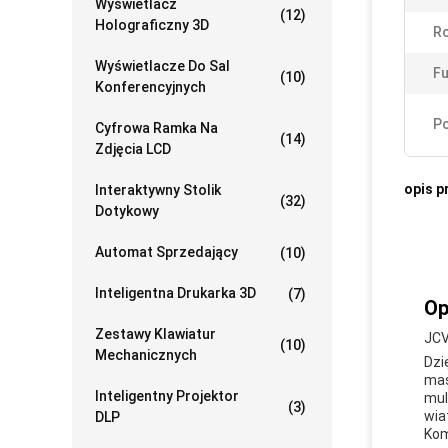
Wyświetlacz
(12)
Holograficzny 3D
Ro
Wyświetlacze Do Sal
Fu
(10)
Konferencyjnych
Po
Cyfrowa Ramka Na
(14)
Zdjęcia LCD
opis p
Interaktywny Stolik
(32)
Dotykowy
Automat Sprzedający
(10)
Inteligentna Drukarka 3D
(7)
Op
Zestawy Klawiatur
JCV
(10)
Mechanicznych
Dzi
mas
Inteligentny Projektor
mul
(3)
wia
DLP
Kom