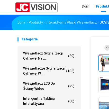
Dom
Produk
Dom
Produkty
Interaktywny Płaski Wyświetlacz
JCVIS
Kategorie
Wyświetlacz Sygnalizacji
(39)
Cyfrowej Na ...
Wyświetlacze Sygnalizacji
(103)
Cyfrowej W ...
Wyświetlacz LCD Do
(29)
Ściany Wideo
Inteligentna Tablica
(60)
Interaktywna