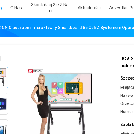
Skontaktuj Się Z Na
ty
O Nas
Aktualności
Wszystkie Pr
Mi
ION Classroom Interaktywny Smartboard 86 Cali Z Systemem Opera
JCVIS
cali 
Szczeg
Miejsc
Nazwa 
Orzecz
Numer 
Zapłat
Minima