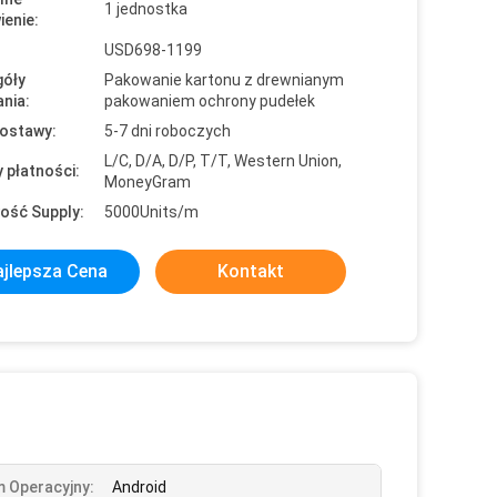
1 jednostka
enie:
USD698-1199
óły
Pakowanie kartonu z drewnianym
nia:
pakowaniem ochrony pudełek
ostawy:
5-7 dni roboczych
L/C, D/A, D/P, T/T, Western Union,
 płatności:
MoneyGram
ość Supply:
5000Units/m
jlepsza Cena
Kontakt
 Operacyjny:
Android