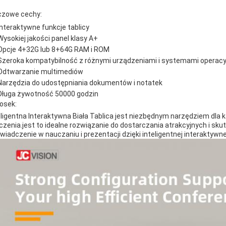
czowe cechy:
Interaktywne funkcje tablicy
Wysokiej jakości panel klasy A+
Opcje 4+32G lub 8+64G RAM i ROM
Szeroka kompatybilność z różnymi urządzeniami i systemami operac
Odtwarzanie multimediów
Narzędzia do udostępniania dokumentów i notatek
Długa żywotność 50000 godzin
osek:
eligentna Interaktywna Biała Tablica jest niezbędnym narzędziem dla 
czenia.jest to idealne rozwiązanie do dostarczania atrakcyjnych i skut
wiadczenie w nauczaniu i prezentacji dzięki inteligentnej interaktywnej