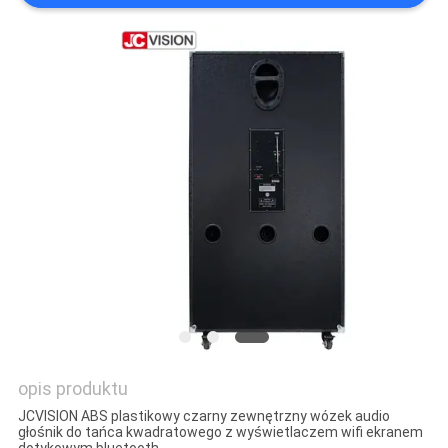
O
WYCENĘ
SITEMAP
POLITYKA
PRYWATNOŚCI
opis produktu
JCVISION ABS plastikowy czarny zewnętrzny wózek audio
głośnik do tańca kwadratowego z wyświetlaczem wifi ekranem