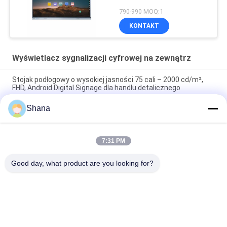
790-990 MOQ:1
KONTAKT
Wyświetlacz sygnalizacji cyfrowej na zewnątrz
Stojak podłogowy o wysokiej jasności 75 cali – 2000 cd/m²,
FHD, Android Digital Signage dla handlu detalicznego
Shana
65" 4K UHD High Brightness Wall Light Box 2000 nits, E-LED,
Android 11 do sprzedaży detalicznej na zewnątrz i przestrzeni
publicznej
7:31 PM
55-calowy wyświetlacz podłogowy o bardzo wysokiej jasności
2000 nits, Full HD, Android 9+ do użytku komercyjnego
Good day, what product are you looking for?
popularne kategorie
Wszystko
Wyświetlacz 
Wyświetlacze 
Sygnalizacji 
Sygnalizacji 