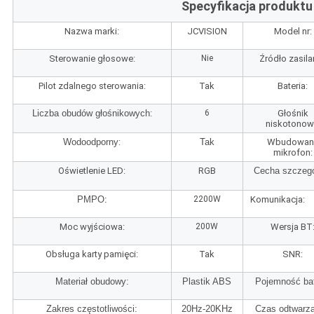
Specyfikacja produktu
Nazwa marki:
JCVISION
Model nr:
Sterowanie głosowe:
Nie
Źródło zasila
Pilot zdalnego sterowania:
Tak
Bateria:
Liczba obudów głośnikowych
:
6
Głośnik
niskotonow
Wodoodporny
:
Tak
Wbudowan
mikrofon:
Oświetlenie LED:
RGB
Cecha szczegó
PMPO:
2200W
Komunikacja:
Moc wyjściowa:
200W
Wersja BT
Obsługa karty pamięci:
Tak
SNR:
Materiał obudowy:
Plastik ABS
Pojemność bate
Zakres częstotliwości:
20Hz-20KHz
Czas odtwarza