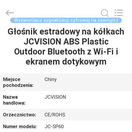
Shenzhen
Junction
Interactive
Technology
Co.,
Wyświetlacz sygnalizacji cyfrowej na zewnątrz
Ltd..
All
Głośnik estradowy na kółkach
DOM
Rights
Reserved.
JCVISION ABS Plastic
PRODUKTY
Outdoor Bluetooth z Wi-Fi i
ekranem dotykowym
O
NAS
Miejsce
Chiny
pochodzenia:
WYCIECZKA
Nazwa
JCVISION
handlowa:
PO
Orzecznictwo:
CE/ROHS
FABRYCE
Numer modelu:
JC-SP60