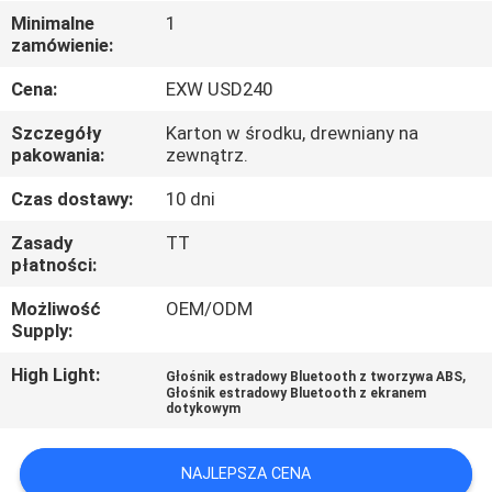
KONTROLA
Minimalne
1
zamówienie:
JAKOŚCI
Cena:
EXW USD240
SKONTAKTUJ
Szczegóły
Karton w środku, drewniany na
SIĘ
pakowania:
zewnątrz.
Z
Czas dostawy:
10 dni
NAMI
Zasady
TT
płatności:
AKTUALNOŚCI
Możliwość
OEM/ODM
Supply:
WSZYSTKIE
High Light:
,
Głośnik estradowy Bluetooth z tworzywa ABS
Głośnik estradowy Bluetooth z ekranem
PRZYPADKI
dotykowym
NAJLEPSZA CENA
POPROSIĆ