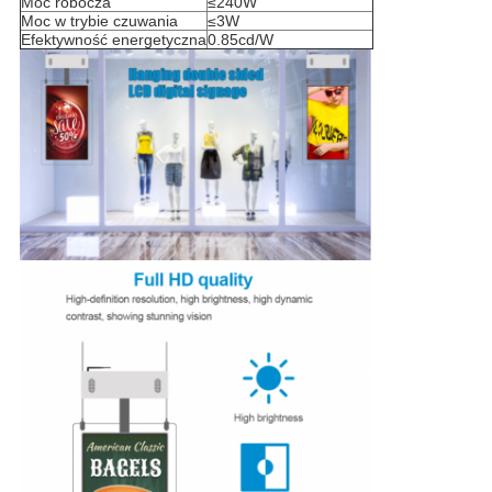
Moc robocza
≤240W
Moc w trybie czuwania
≤3W
Efektywność energetyczna
0.85cd/W