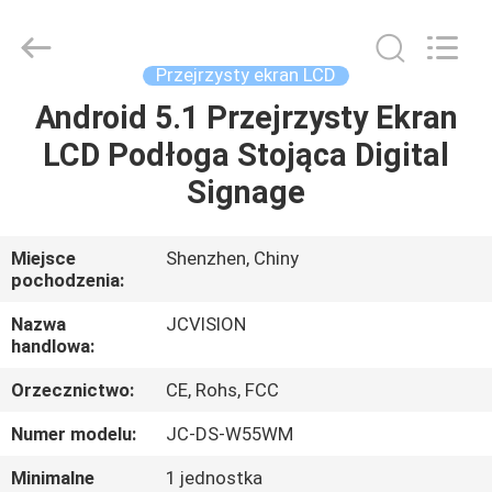
Shenzhen
Junction
Interactive
Technology
Co.,
Przejrzysty ekran LCD
Ltd..
All
Android 5.1 Przejrzysty Ekran
DOM
Rights
Reserved.
LCD Podłoga Stojąca Digital
PRODUKTY
Signage
O
Miejsce
Shenzhen, Chiny
pochodzenia:
NAS
Nazwa
JCVISION
handlowa:
WYCIECZKA
Orzecznictwo:
CE, Rohs, FCC
PO
FABRYCE
Numer modelu:
JC-DS-W55WM
Minimalne
1 jednostka