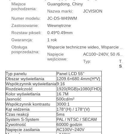
Miejsce
Guangdong, Chiny
pochodzenia:
Nazwa marki:
JCVISION
Numer modelu:
JC-DS-W49WM
Zastosowanie:
Wewnętrzne
Rozstaw pikseli:
0.49*0.49mm
Gwarancja:
1 rok
Obsługa
Wsparcie techniczne wideo, Wsparcie online
posprzedażna:
Napięcie
AC100~240V, 50 /60 HZ
wejściowe:
Typ:
TFT
Specyfikacja:
Typ panelu
Panel LCD 55”
Obszar wyświetlania
1209.6×680.4mm(H*V)
Współczynnik wyświetlania
9:16
Rozdzielczość
1920(RGB)x1080(FHD)
Kolor wyświetlania
16.7M
Jasność
500cd/m²
Współczynnik kontrastu
3000:1
Kąt widzenia
178°(H) / 178°(V)
Czas reakcji
5ms
System S-System
PAL / NTSC / SECAM
Żywotność
60000 godzin
Napięcie zasilania
AC100V~240V