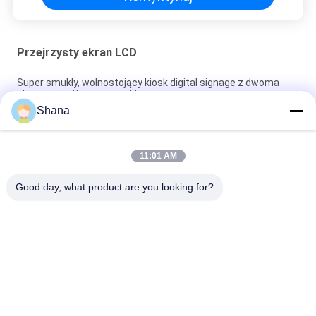
Przejrzysty ekran LCD
Super smukły, wolnostojący kiosk digital signage z dwoma
ekranami, odtwarzacz reklam
Shana
Android 5.1 Przejrzysty Ekran LCD Podłoga Stojąca Digital
Signage
11:01 AM
49-calowy, okienny, cyfrowy wyświetlacz reklamowy, wiszący,
dwustronny
Good day, what product are you looking for?
popularne kategorie
Wszystko
Wyświetlacz 
Wyświetlacze 
Sygnalizacji 
Sygnalizacji 
Cyfrowej Na 
Cyfrowej W 
Wyświetlacz LCD 
Inteligentna Tablica 
Zewnątrz
Pomieszczeniach
Do Ściany Wideo
Interaktywna