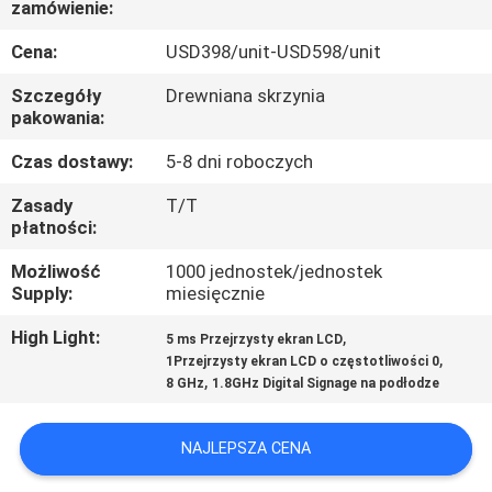
zamówienie:
KONTROLA
JAKOŚCI
Cena:
USD398/unit-USD598/unit
Szczegóły
Drewniana skrzynia
SKONTAKTUJ
pakowania:
SIĘ
Czas dostawy:
5-8 dni roboczych
Z
Zasady
T/T
płatności:
NAMI
Możliwość
1000 jednostek/jednostek
Supply:
miesięcznie
AKTUALNOŚCI
High Light:
,
5 ms Przejrzysty ekran LCD
,
1Przejrzysty ekran LCD o częstotliwości 0
WSZYSTKIE
,
8 GHz
1.8GHz Digital Signage na podłodze
PRZYPADKI
NAJLEPSZA CENA
POPROSIĆ