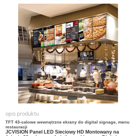
O
WYCENĘ
SITEMAP
POLITYKA
PRYWATNOŚCI
opis produktu
TFT 43-calowe wewnętrzne ekrany do digital signage, menu
restauracji
JCVISION Panel LED Sieciowy HD Montowany na