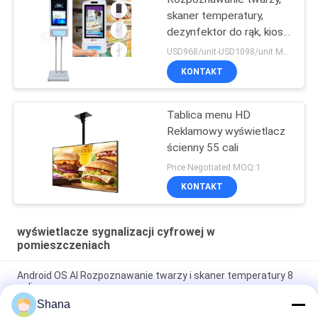
skaner temperatury,
dezynfektor do rąk, kiosk
reklamowy
USD968/unit-USD1098/unit MOQ:1 jednostka
KONTAKT
Tablica menu HD
Reklamowy wyświetlacz
ścienny 55 cali
Price Negotiated MOQ:1
KONTAKT
wyświetlacze sygnalizacji cyfrowej w
pomieszczeniach
Android OS AI Rozpoznawanie twarzy i skaner temperatury 8
cali
Shana
Obrotowe wewnętrzne ekrany reklamowe Smartboard z