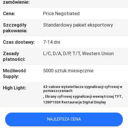
zamówienie:
KONTROLA
JAKOŚCI
Cena:
Price Negotiated
Szczegóły
Standardowy pakiet eksportowy
SKONTAKTUJ
pakowania:
SIĘ
Czas dostawy:
7-14 dni
Z
Zasady
L/C, D/A, D/P, T/T, Western Union
płatności:
NAMI
Możliwość
5000 sztuk miesięcznie
Supply:
AKTUALNOŚCI
High Light:
43-calowe wyświetlacze sygnalizacji cyfrowej w
pomieszczeniach
,
,
WSZYSTKIE
Ekrany cyfrowej sygnalizacji wewnętrznej TFT
1280*1024 Restauracja Digital Display
PRZYPADKI
NAJLEPSZA CENA
POPROSIĆ