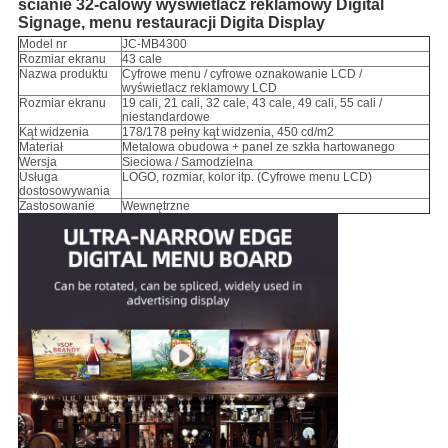
ścianie 32-calowy wyświetlacz reklamowy Digital
Signage, menu restauracji Digita Display
Model nr
JC-MB4300
Rozmiar ekranu
43 cale
Nazwa produktu
Cyfrowe menu / cyfrowe oznakowanie LCD /
wyświetlacz reklamowy LCD
Rozmiar ekranu
19 cali, 21 cali, 32 cale, 43 cale, 49 cali, 55 cali /
niestandardowe
Kąt widzenia
178/178 pełny kąt widzenia, 450 cd/m2
Materiał
Metalowa obudowa + panel ze szkła hartowanego
Wersja
Sieciowa / Samodzielna
Usługa
LOGO, rozmiar, kolor itp. (Cyfrowe menu LCD)
dostosowywania
Zastosowanie
Wewnętrzne