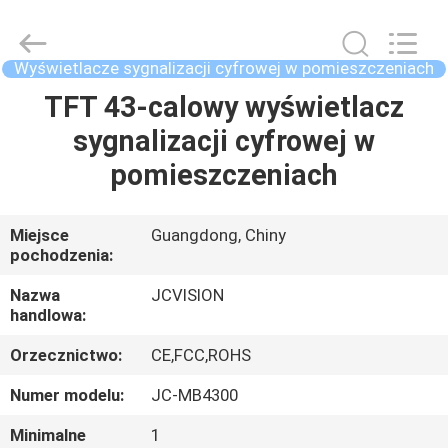
Shenzhen
Junction
Interactive
Technology
Co.,
Wyświetlacze sygnalizacji cyfrowej w pomieszczeniach
Ltd..
All
TFT 43-calowy wyświetlacz
DOM
Rights
Reserved.
sygnalizacji cyfrowej w
PRODUKTY
pomieszczeniach
O
Miejsce
Guangdong, Chiny
pochodzenia:
NAS
Nazwa
JCVISION
handlowa:
WYCIECZKA
Orzecznictwo:
CE,FCC,ROHS
PO
FABRYCE
Numer modelu:
JC-MB4300
Minimalne
1