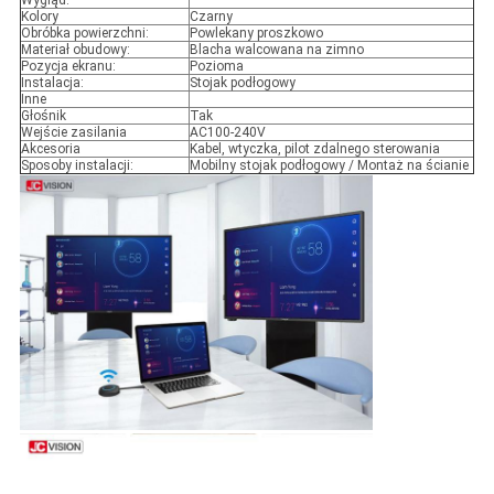
Wygląd:
Kolory
Czarny
Obróbka powierzchni:
Powlekany proszkowo
Materiał obudowy:
Blacha walcowana na zimno
Pozycja ekranu:
Pozioma
Instalacja:
Stojak podłogowy
Inne
Głośnik
Tak
Wejście zasilania
AC100-240V
Akcesoria
Kabel, wtyczka, pilot zdalnego sterowania
Sposoby instalacji:
Mobilny stojak podłogowy / Montaż na ścianie