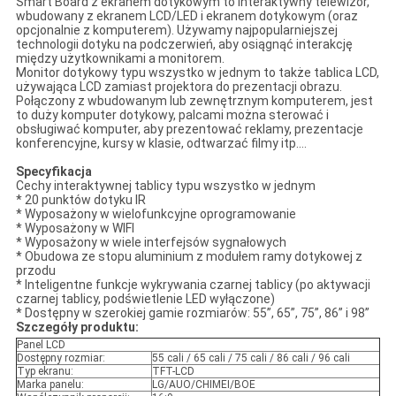
Smart Board z ekranem dotykowym to interaktywny telewizor,
wbudowany z ekranem LCD/LED i ekranem dotykowym (oraz
opcjonalnie z komputerem). Używamy najpopularniejszej
technologii dotyku na podczerwień, aby osiągnąć interakcję
między użytkownikami a monitorem.
Monitor dotykowy typu wszystko w jednym to także tablica LCD,
używająca LCD zamiast projektora do prezentacji obrazu.
Połączony z wbudowanym lub zewnętrznym komputerem, jest
to duży komputer dotykowy, palcami można sterować i
obsługiwać komputer, aby prezentować reklamy, prezentacje
konferencyjne, kursy w klasie, odtwarzać filmy itp.…
Specyfikacja
Cechy interaktywnej tablicy typu wszystko w jednym
* 20 punktów dotyku IR
* Wyposażony w wielofunkcyjne oprogramowanie
* Wyposażony w WIFI
* Wyposażony w wiele interfejsów sygnałowych
* Obudowa ze stopu aluminium z modułem ramy dotykowej z
przodu
* Inteligentne funkcje wykrywania czarnej tablicy (po aktywacji
czarnej tablicy, podświetlenie LED wyłączone)
* Dostępny w szerokiej gamie rozmiarów: 55”, 65”, 75”, 86” i 98”
Szczegóły produktu:
Panel LCD
Dostępny rozmiar:
55 cali / 65 cali / 75 cali / 86 cali / 96 cali
Typ ekranu:
TFT-LCD
Marka panelu:
LG/AUO/CHIMEI/BOE