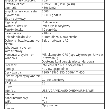
Współczynnik proporcji:
16:9
Rozdzielczość:
1920x1080 (Obsługa 4K)
Jasność:
450cd/m2
Współczynnik kontrastu:
2000:1
Żywotność:
50 000 godzin
Ekran dotykowy
Typ dotyku:
Podczerwień
Warunek dotyku:
Palec, rysik dotykowy
Punkty dotyku:
10 punktów
Czas reakcji:
<10ms
Dokładność dotyku:
±2mm dla 90% powierzchni
Ochrona i bezpieczeństwo
Szkło hartowane AG
ekranu:
Wbudowany system
komputerowy:
Komputer z systemem
Mikrokomputer OPS (typu wtykowego i łatwy w
Windows
utrzymaniu)
Dostępna konfiguracja niestandardowa
Procesor:
Intel core i3 / i5 / i7 opcjonalnie
Pamięć:
4G / 8G opcjonalnie
Dysk twardy:
120G / 256G SSD, 500G/1T HDD
System operacyjny Android
Procesor:
Czterordzeniowy
RAM:
2G
ROM:
8G
Interfejs:
USB/VGA/MIC/AUDIO/HDMI/RJ45/WIFI
Internet:
Kabel internetowy:
Tak
WIFI:
Tak
3G:
Opcjonalnie