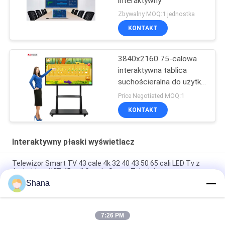
interaktywny
Zbywalny MOQ:1 jednostka
KONTAKT
3840x2160 75-calowa
interaktywna tablica
suchościeralna do użytku
wewnętrznego, monitor
Price Negotiated MOQ:1
na podczerwień, zgodny
KONTAKT
z RoHS
Interaktywny płaski wyświetlacz
Telewizor Smart TV 43 cale 4k 32 40 43 50 65 cali LED Tv z
Androidem WiFi 45 cali Google Smart Televisions
Shana
JCvision Touch Interaktywny płaski panel wyświetlacz
Interaktywny elektroniczny tabliczka 55"
7:26 PM
JCVISION 27" monitor w walizce, ekran dotykowy, system