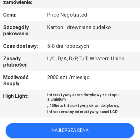
zamówienie:
KONTROLA
JAKOŚCI
Cena:
Price Negotiated
Szczegóły
Karton i drewniane pudełko
SKONTAKTUJ
pakowania:
SIĘ
Czas dostawy:
5-8 dni roboczych
Z
Zasady
L/C, D/A, D/P, T/T, Western Union
płatności:
NAMI
Możliwość
2000 szt./miesiąc
Supply:
AKTUALNOŚCI
High Light:
Interaktywny ekran dotykowy ze stopu
aluminium
,
,
WSZYSTKIE
450nits Interaktywny ekran dotykowy
Infraczerwony interaktywny panel LCD
PRZYPADKI
NAJLEPSZA CENA
POPROSIĆ