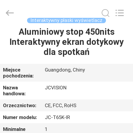
Shenzhen
Junction
Interactive
Technology
Co.,
Interaktywny płaski wyświetlacz
Ltd..
All
Aluminiowy stop 450nits
DOM
Rights
Reserved.
Interaktywny ekran dotykowy
PRODUKTY
dla spotkań
O
Miejsce
Guangdong, Chiny
pochodzenia:
NAS
Nazwa
JCVISION
handlowa:
WYCIECZKA
Orzecznictwo:
CE, FCC, RoHS
PO
FABRYCE
Numer modelu:
JC-T65K-IR
Minimalne
1