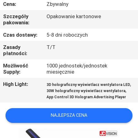
KONTROLA
Cena:
Zbywalny
JAKOŚCI
Szczegóły
Opakowanie kartonowe
pakowania:
SKONTAKTUJ
Czas dostawy:
5-8 dni roboczych
SIĘ
Zasady
T/T
płatności:
Z
NAMI
Możliwość
1000 jednostek/jednostek
Supply:
miesięcznie
AKTUALNOŚCI
High Light:
,
3D holograficzny wyświetlacz wentylatora LED
,
30W holograficzny wyświetlacz wentylatora
App Control 3D Hologram Advertising Player
WSZYSTKIE
PRZYPADKI
NAJLEPSZA CENA
POPROSIĆ