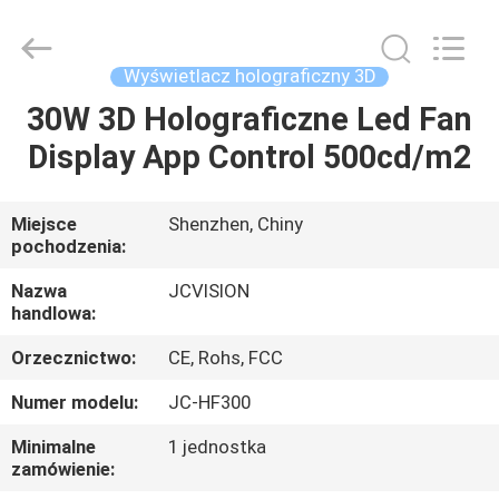
Shenzhen
Junction
Interactive
Technology
Co.,
Wyświetlacz holograficzny 3D
Ltd..
All
30W 3D Holograficzne Led Fan
DOM
Rights
Reserved.
Display App Control 500cd/m2
PRODUKTY
Miejsce
Shenzhen, Chiny
pochodzenia:
O
NAS
Nazwa
JCVISION
handlowa:
Orzecznictwo:
CE, Rohs, FCC
WYCIECZKA
PO
Numer modelu:
JC-HF300
FABRYCE
Minimalne
1 jednostka
zamówienie: