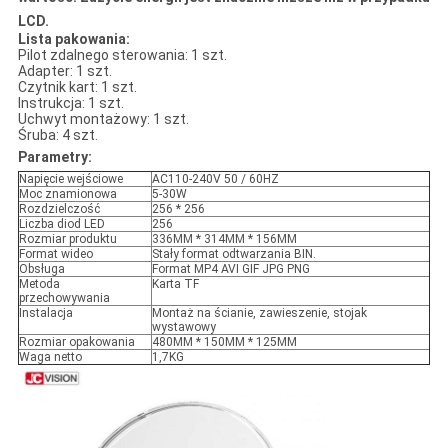
LCD.
Lista pakowania:
Pilot zdalnego sterowania: 1 szt.
Adapter: 1 szt.
Czytnik kart: 1 szt.
Instrukcja: 1 szt.
Uchwyt montażowy: 1 szt.
Śruba: 4 szt.
Parametry:
Napięcie wejściowe
AC110-240V 50 / 60HZ
Moc znamionowa
5-30W
Rozdzielczość
256 * 256
Liczba diod LED
256
Rozmiar produktu
336MM * 314MM * 156MM
Format wideo
Stały format odtwarzania BIN.
Obsługa
Format MP4 AVI GIF JPG PNG
Metoda
Karta TF
przechowywania
Instalacja
Montaż na ścianie, zawieszenie, stojak
wystawowy
Rozmiar opakowania
480MM * 150MM * 125MM
Waga netto
1,7KG