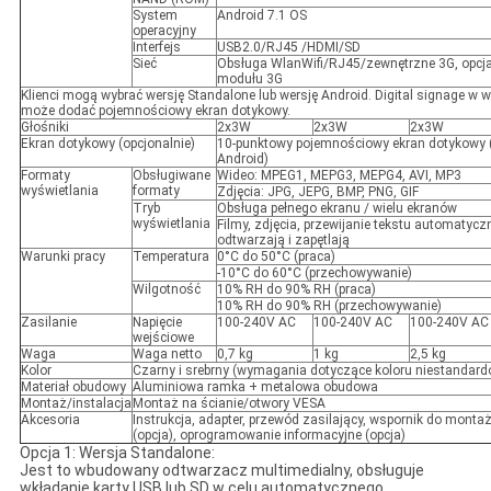
System
Android 7.1 OS
operacyjny
Interfejs
USB2.0/RJ45 /HDMI/SD
Sieć
Obsługa WlanWifi/RJ45/zewnętrzne 3G, opc
modułu 3G
Klienci mogą wybrać wersję Standalone lub wersję Android. Digital signage w w
może dodać pojemnościowy ekran dotykowy.
Głośniki
2x3W
2x3W
2x3W
Ekran dotykowy (opcjonalnie)
10-punktowy pojemnościowy ekran dotykowy (
Android)
Formaty
Obsługiwane
Wideo: MPEG1, MEPG3, MEPG4, AVI, MP3
wyświetlania
formaty
Zdjęcia: JPG, JEPG, BMP, PNG, GIF
Tryb
Obsługa pełnego ekranu / wielu ekranów
wyświetlania
Filmy, zdjęcia, przewijanie tekstu automatycz
odtwarzają i zapętlają
Warunki pracy
Temperatura
0°C do 50°C (praca)
-10°C do 60°C (przechowywanie)
Wilgotność
10% RH do 90% RH (praca)
10% RH do 90% RH (przechowywanie)
Zasilanie
Napięcie
100-240V AC
100-240V AC
100-240V AC
wejściowe
Waga
Waga netto
0,7 kg
1 kg
2,5 kg
Kolor
Czarny i srebrny (wymagania dotyczące koloru niestandar
Materiał obudowy
Aluminiowa ramka + metalowa obudowa
Montaż/instalacja
Montaż na ścianie/otwory VESA
Akcesoria
Instrukcja, adapter, przewód zasilający, wspornik do monta
(opcja), oprogramowanie informacyjne (opcja)
Opcja 1: Wersja Standalone:
Jest to wbudowany odtwarzacz multimedialny, obsługuje
wkładanie karty USB lub SD w celu automatycznego