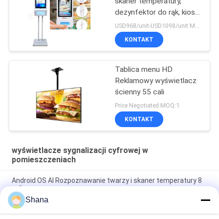
skaner temperatury,
dezynfektor do rąk, kiosk
reklamowy
USD968/unit-USD1098/unit MOQ:1 jednostka
KONTAKT
Tablica menu HD
Reklamowy wyświetlacz
ścienny 55 cali
Price Negotiated MOQ:1
KONTAKT
wyświetlacze sygnalizacji cyfrowej w
pomieszczeniach
Android OS AI Rozpoznawanie twarzy i skaner temperatury 8
cali
Shana
Obrotowe wewnętrzne ekrany reklamowe Smartboard z
pojemnościowym ekranem dotykowym