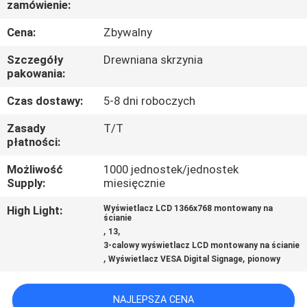
zamówienie:
KONTROLA
JAKOŚCI
Cena:
Zbywalny
Szczegóły
Drewniana skrzynia
SKONTAKTUJ
pakowania:
SIĘ
Czas dostawy:
5-8 dni roboczych
Z
Zasady
T/T
płatności:
NAMI
Możliwość
1000 jednostek/jednostek
Supply:
miesięcznie
AKTUALNOŚCI
High Light:
Wyświetlacz LCD 1366x768 montowany na
ścianie
,
,
WSZYSTKIE
13
3-calowy wyświetlacz LCD montowany na ścianie
PRZYPADKI
,
,
Wyświetlacz VESA Digital Signage
pionowy
POPROSIĆ
NAJLEPSZA CENA