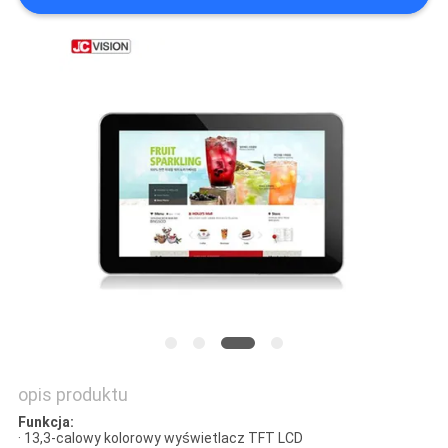
O
WYCENĘ
SITEMAP
POLITYKA
PRYWATNOŚCI
opis produktu
Funkcja:
· 13,3-calowy kolorowy wyświetlacz TFT LCD