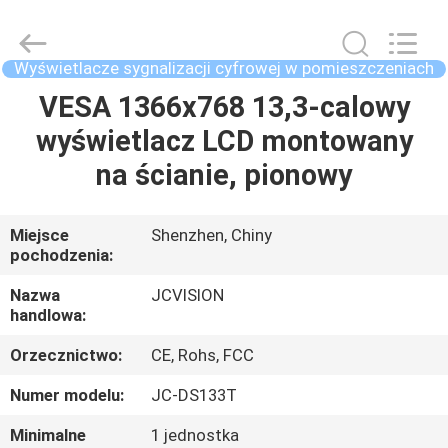
Shenzhen
Junction
Interactive
Technology
Co.,
Wyświetlacze sygnalizacji cyfrowej w pomieszczeniach
Ltd..
All
VESA 1366x768 13,3-calowy
DOM
Rights
Reserved.
wyświetlacz LCD montowany
PRODUKTY
na ścianie, pionowy
O
Miejsce
Shenzhen, Chiny
pochodzenia:
NAS
Nazwa
JCVISION
handlowa:
WYCIECZKA
Orzecznictwo:
CE, Rohs, FCC
PO
FABRYCE
Numer modelu:
JC-DS133T
Minimalne
1 jednostka