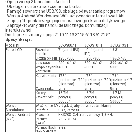
· Opcja wersji Standalone i Android
· Obsługa montażu na ścianie i na biurku
· Pamięć zewnętrzna USB/SD, obsługa odtwarzania programów
· Wersja Android Wbudowane WiFi, aktywności internetowe LAN
. Z opcją 10-punktowego pojemnościowego ekranu dotykowego
· Zaprojektowany dla handlu detalicznego, komunikacji
interaktywnej
Dostępne rozmiary: opcja 7" 10.1" 13.3" 15.6" 18.5" 21.5"
Specyfikacja:
Model nr
JC-DS007T
JC-DS101T
JC-DS133T
Panel LCD
Rozmiar
7" (panel IPS)
10.1" (panel
13.3"
panelu
IPS)
Liczba pikseli
1280x800
1280x800
1366x768
Jasność
250 cd/m2
220 cd/m2
300 cd/m2
Współczynnik
400:1
500:1
500:1
kontrastu
Kąt widzenia
178°
178°
178°
(poziomo)/178°
(poziomo)/178°
(poziomo)/1
(pionowo)
(pionowo)
(pionowo)
Czas reakcji
5ms
5ms
8ms
Kolory
16.7M
16.7M
16.7 M
Żywotność
powyżej
powyżej
powyżej
50000h
50000h
50000h
Wersja
Włóż kartę SD / dysk U, aby odtwarzać reklamę
Standalone
Interfejs
USB, karta SD
Wersja Android
Procesor
RK3288, Czterordzeniowy, 1,8 GHz
(sieć)
Pamięć
2 GB DDR3
(RAM)
Pamięć flash
8 GB
NAND (ROM)