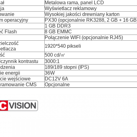
ał
Metalowa rama, panel LCD
ja
Wyświetlacz reklamowy
owanie
Wysokiej jakości drewniany karton
m operacyjny
PX30 (opcjonalnie RK3288, 2 GB + 16 GB
1 GB DDR3
ć Flash
8 GB EMMC
Połączenie WIFI (opcjonalnie RJ45)
ielczość
1920*540 pikseli
etlacza
ść
500 cd/㎡
czynnik kontrastu
3000:1
idzenia
189/189 stopni (IPS)
ie energii
36W
cie wejściowe
DC12V 6A
gramowanie CMS
Opcjonalne