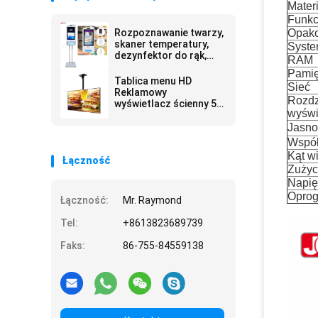
Materi
Funkc
Rozpoznawanie twarzy,
Opak
skaner temperatury,
Syste
dezynfektor do rąk,
RAM
kiosk reklamowy
Pamię
Tablica menu HD
Sieć
Reklamowy
Rozdz
wyświetlacz ścienny 55
wyświ
cali
Jasno
Współ
Kąt w
Łączność
Zużyc
Napię
Opro
Łączność:
Mr. Raymond
Tel:
+8613823689739
Faks:
86-755-84559138