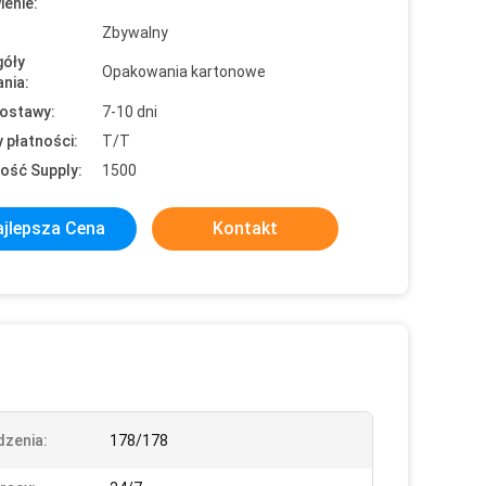
enie:
Zbywalny
óły
Opakowania kartonowe
nia:
ostawy:
7-10 dni
 płatności:
T/T
ość Supply:
1500
jlepsza Cena
Kontakt
dzenia:
178/178