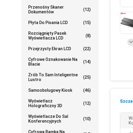
Przenośny Skaner
(12)
Dokumentów
Płyta Do Pisania LCD
(15)
Rozciągnięty Pasek
(8)
Wyświetlacza LCD
Przejrzysty Ekran LCD
(22)
Cyfrowe Oznakowanie Na
(14)
Blacie
Zrób To Sam Inteligentne
(25)
Lustro
Samoobsługowy Kiosk
(46)
Wyświetlacz
Szczeg
(12)
Holograficzny 3D
Wyświetlacze Do Sal
Ws
(10)
Konferencyjnych
Ko
Cyfrowa Ramka Na