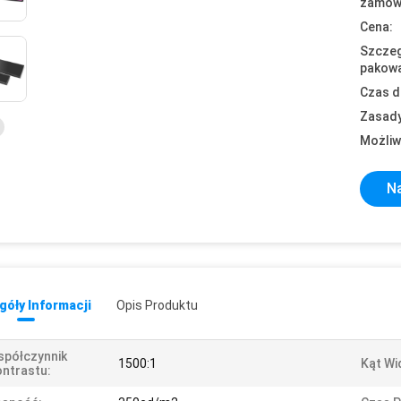
zamówi
Cena:
Szczeg
pakowa
Czas d
Zasady
Możliw
Na
óły Informacji
Opis Produktu
półczynnik
1500:1
Kąt Wi
ntrastu: