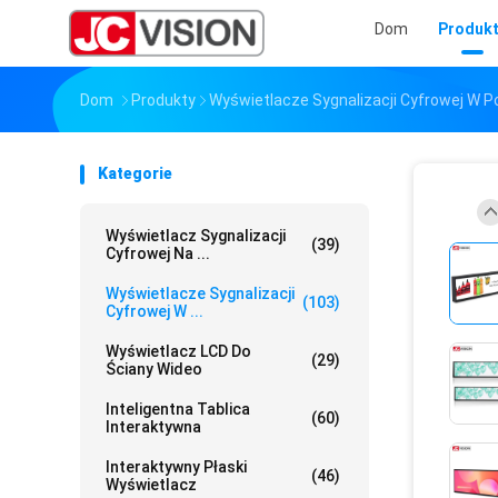
Dom
Produk
Dom
Produkty
Wyświetlacze Sygnalizacji Cyfrowej W 
Kategorie
Wyświetlacz Sygnalizacji
(39)
Cyfrowej Na ...
Wyświetlacze Sygnalizacji
(103)
Cyfrowej W ...
Wyświetlacz LCD Do
(29)
Ściany Wideo
Inteligentna Tablica
(60)
Interaktywna
Interaktywny Płaski
(46)
Wyświetlacz