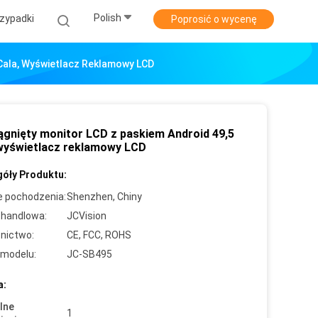
Polish
zypadki
Poprosić o wycenę
 Cala, Wyświetlacz Reklamowy LCD
ągnięty monitor LCD z paskiem Android 49,5
 wyświetlacz reklamowy LCD
óły Produktu:
e pochodzenia:
Shenzhen, Chiny
handlowa:
JCVision
nictwo:
CE, FCC, ROHS
modelu:
JC-SB495
a:
lne
1