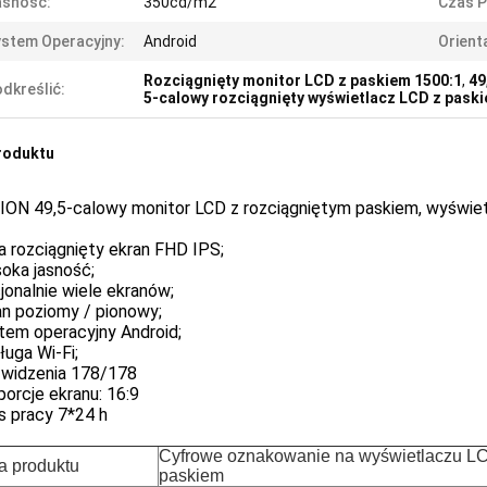
asność:
350cd/m2
Czas P
stem Operacyjny:
Android
Orient
Rozciągnięty monitor LCD z paskiem 1500:1
,
49
dkreślić:
5-calowy rozciągnięty wyświetlacz LCD z pask
roduktu
ION 49,5-calowy monitor LCD z rozciągniętym paskiem, wyświe
ra rozciągnięty ekran FHD IPS;
oka jasność;
jonalnie wiele ekranów;
an poziomy / pionowy;
tem operacyjny Android;
ługa Wi-Fi;
t widzenia 178/178
porcje ekranu: 16:9
as pracy 7*24 h
Cyfrowe oznakowanie na wyświetlaczu LC
 produktu
paskiem