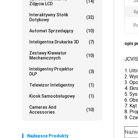
J
(14)
Zdjęcia LCD
Sy
Interaktywny Stolik
(32)
Dotykowy
Po
Automat Sprzedający
(10)
Inteligentna Drukarka 3D
(7)
opis p
Zestawy Klawiatur
(10)
Mechanicznych
JCVIS
Inteligentny Projektor
1. Ult
(3)
DLP
2. Wys
3. Opc
Telewizor Inteligentny
(1)
4. Ekr
5. Sys
Kiosk Samoobsługowy
(1)
6. Obs
7. Ką
Cameras And
(10)
8. Pro
Accessories
9. Cz
Nazwa
Najlepsze Produkty