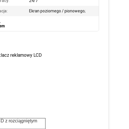
racy:
24/7
acja:
Ekran poziomego / pionowego;
,
iem
tlacz reklamowy LCD
D z rozciągniętym