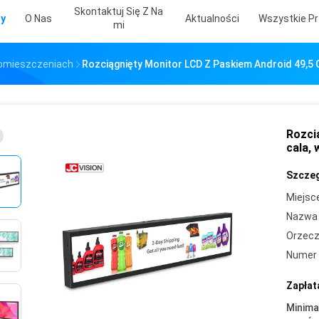
Skontaktuj Się Z Na
ty
O Nas
Aktualności
Wszystkie Pr
Mi
Pomieszczeniach
Rozciągnięty Monitor LCD Z Paskiem Android 49,5
Rozci
cala,
Szczeg
Miejsc
Nazwa 
Orzecz
Numer 
Zapłat
Minima