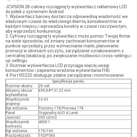
JCVISION 28-calowy rozciągnięty wyświetlacz reklamowy LCD
do półek z systemem Android
1. Wyświetlacz barowy dostarcza odpowiednią wiadomość we
właściwym czasie do właściwego klienta, konsekwentnie w
każdym miejscu i wprowadza korekty w czasie rzeczywistym,
aby wyprzedzić konkurencję.
2. Cyfrowy rozciągnięty wyświetlacz może pomóc Twojej firmie
na wiele sposobów, od zmiany zachowań konsumentów w
punkcie sprzedaży, przez wzmacnianie marki, planowanie
promocji w okresach szczytu, zarządzanie oznakowaniem z
centralnej lokalizacji, po zwiększanie możliwości cross-sellingu i
up-sellingu.
3. Rozmiar wyświetlacza LCD przyciąga więcej uwagi
konsumentów i zapewnia wrażenia wyświetlania FHD.
4. Port RS232 obsługuje zdalne zarządzanie i monitorowanie.
Specyfikacja panelu:
Rozmiar ekranu
28 cali
Aktywny obszar
699,84*131,22 mm
wyświetlania
Współczynnik
16:03
proporcji
Kąt widzenia
Poziomy 178/Pionowy 178
Panel
Oryginalny AUO A Level
Jasność
350 cd/m2
Współczynnik
4000:1
kontrastu
Kąt widzenia
170/160
Rozdzielczość
1920*360