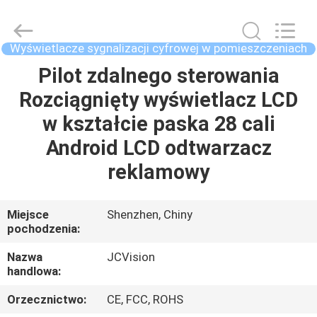
Shenzhen
Junction
Interactive
Technology
Co.,
Wyświetlacze sygnalizacji cyfrowej w pomieszczeniach
Ltd..
All
Pilot zdalnego sterowania
DOM
Rights
Reserved.
Rozciągnięty wyświetlacz LCD
PRODUKTY
w kształcie paska 28 cali
Android LCD odtwarzacz
O
reklamowy
NAS
Miejsce
Shenzhen, Chiny
pochodzenia:
WYCIECZKA
PO
Nazwa
JCVision
handlowa:
FABRYCE
Orzecznictwo:
CE, FCC, ROHS