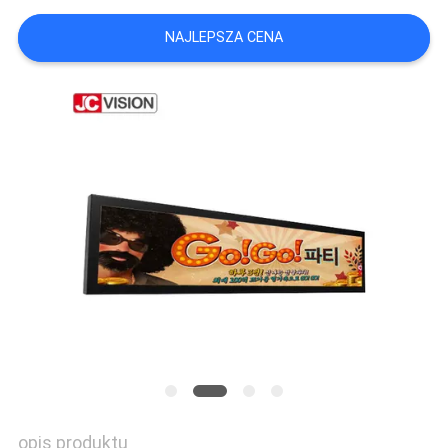
O
NAJLEPSZA CENA
WYCENĘ
SITEMAP
POLITYKA
PRYWATNOŚCI
opis produktu