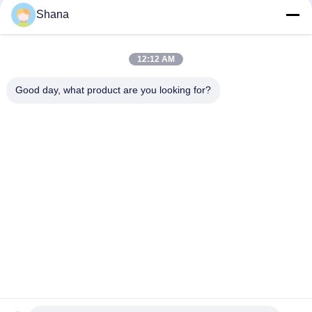
Shana
Obrotowe wewnętrzne ekrany reklamowe Smartboard z
pojemnościowym ekranem dotykowym
12:12 AM
Panel LED JCVISION TFT 32 cale cyfrowy wyświetlacz menu
montowany na ścianie
Good day, what product are you looking for?
popularne kategorie
Wszystko
Wyświetlacz 
Wyświetlacze 
Sygnalizacji 
Sygnalizacji 
Cyfrowej Na 
Cyfrowej W 
Wyświetlacz LCD 
Inteligentna Tablica 
Zewnątrz
Pomieszczeniach
Do Ściany Wideo
Interaktywna
Interaktywny Płaski 
Przenośny Skaner 
Wyświetlacz
Dokumentów
Rozciągnięty Pasek 
Płyta Do Pisania LCD
Wyświetlacza LCD