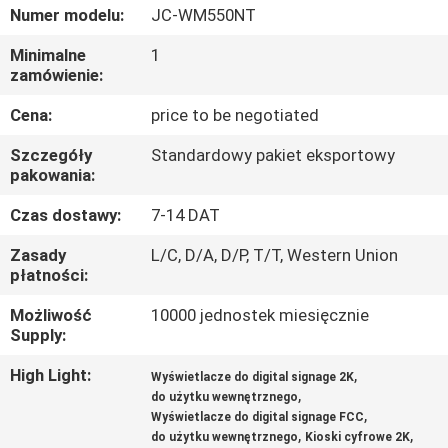
KONTROLA
Numer modelu:
JC-WM550NT
JAKOŚCI
Minimalne
1
zamówienie:
SKONTAKTUJ
Cena:
price to be negotiated
SIĘ
Szczegóły
Standardowy pakiet eksportowy
Z
pakowania:
NAMI
Czas dostawy:
7-14 DAT
Zasady
L/C, D/A, D/P, T/T, Western Union
AKTUALNOŚCI
płatności:
Możliwość
10000 jednostek miesięcznie
Supply:
WSZYSTKIE
PRZYPADKI
High Light:
,
Wyświetlacze do digital signage 2K
,
do użytku wewnętrznego
,
Wyświetlacze do digital signage FCC
POPROSIĆ
,
,
do użytku wewnętrznego
Kioski cyfrowe 2K