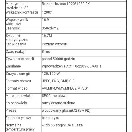
Maksymalna
Rozdzielczość 1920*1080 2K
rozdzielczość
Wskaźnik kontrastu
1200:1
Współczynnik
16:9
widmowy
Jasność
350cd/m2
Składniki
16.7M
kolorystyczne
Kąt widzenia
Poziom wzrostu
Czas reakcji
8 ms
Żywotność paneli
ponad 50000 godzin
Zasilanie
Wprowadzenie:AC110-220V-50/60Hz
Zużycie energii
120/150 W
Formaty obrazu
JPEG, PNG, BMP, GIF
Format wideo
AVI,MP4,WMV,MPEG2,MPEG1
Materiał powłoki
SPCC metalowe
Kolor powłoki
ramy czarno-srebrne
Prezes
wbudowany głośnik*2 (5w 9Ω)
Ekran dotykowy
bez dotyku
Normalna
-7 do 65 stopni Celsjusza
temperatura pracy