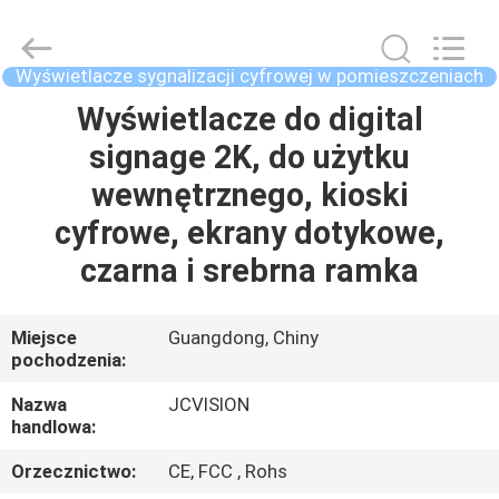
Shenzhen
Junction
Interactive
Technology
Co.,
Wyświetlacze sygnalizacji cyfrowej w pomieszczeniach
Ltd..
All
Wyświetlacze do digital
DOM
Rights
Reserved.
signage 2K, do użytku
PRODUKTY
wewnętrznego, kioski
cyfrowe, ekrany dotykowe,
O
czarna i srebrna ramka
NAS
Miejsce
Guangdong, Chiny
pochodzenia:
WYCIECZKA
PO
Nazwa
JCVISION
handlowa:
FABRYCE
Orzecznictwo:
CE, FCC , Rohs