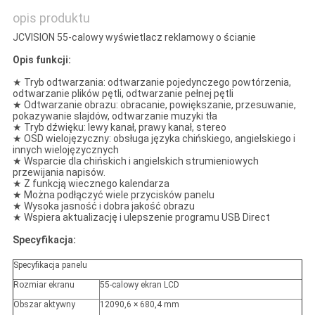
opis produktu
JCVISION 55-calowy wyświetlacz reklamowy o ścianie
Opis funkcji:
★ Tryb odtwarzania: odtwarzanie pojedynczego powtórzenia,
odtwarzanie plików pętli, odtwarzanie pełnej pętli
★ Odtwarzanie obrazu: obracanie, powiększanie, przesuwanie,
pokazywanie slajdów, odtwarzanie muzyki tła
★ Tryb dźwięku: lewy kanał, prawy kanał, stereo
★ OSD wielojęzyczny: obsługa języka chińskiego, angielskiego i
innych wielojęzycznych
★ Wsparcie dla chińskich i angielskich strumieniowych
przewijania napisów.
★ Z funkcją wiecznego kalendarza
★ Można podłączyć wiele przycisków panelu
★ Wysoka jasność i dobra jakość obrazu
★ Wspiera aktualizację i ulepszenie programu USB Direct
Specyfikacja:
Specyfikacja panelu
Rozmiar ekranu
55-calowy ekran LCD
Obszar aktywny
12090,6 × 680,4 mm