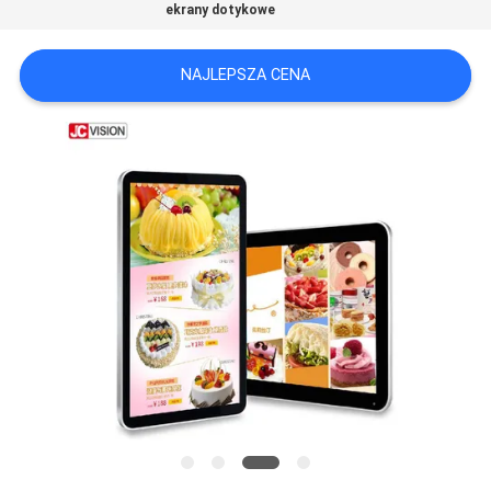
ekrany dotykowe
O
WYCENĘ
NAJLEPSZA CENA
SITEMAP
POLITYKA
PRYWATNOŚCI