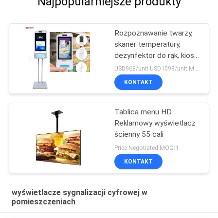
Najpopularniejsze produkty
Rozpoznawanie twarzy,
skaner temperatury,
dezynfektor do rąk, kiosk
reklamowy
USD968/unit-USD1098/unit MOQ:1 jednostka
KONTAKT
Tablica menu HD
Reklamowy wyświetlacz
ścienny 55 cali
Price Negotiated MOQ:1
KONTAKT
wyświetlacze sygnalizacji cyfrowej w
pomieszczeniach