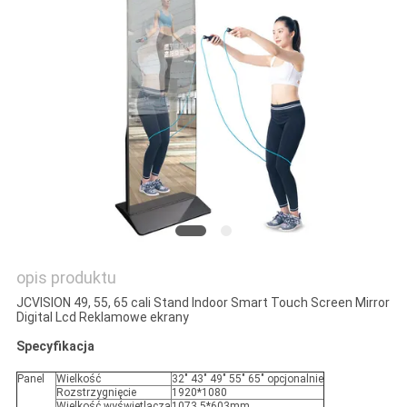
O
WYCENĘ
SITEMAP
POLITYKA
PRYWATNOŚCI
opis produktu
JCVISION 49, 55, 65 cali Stand Indoor Smart Touch Screen Mirror
Digital Lcd Reklamowe ekrany
Specyfikacja
Panel
Wielkość
32" 43" 49" 55" 65" opcjonalnie
Rozstrzygnięcie
1920*1080
Wielkość wyświetlacza
1073.5*603mm