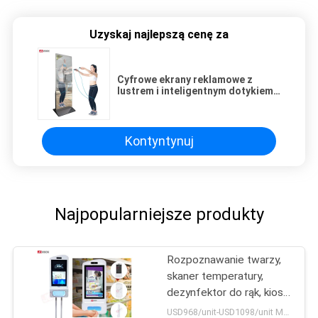
Uzyskaj najlepszą cenę za
Cyfrowe ekrany reklamowe z
lustrem i inteligentnym dotykiem
LCD, 49 55 65 cali
Kontyntynuj
Najpopularniejsze produkty
Rozpoznawanie twarzy,
skaner temperatury,
dezynfektor do rąk, kiosk
reklamowy
USD968/unit-USD1098/unit MOQ:1 jednostka