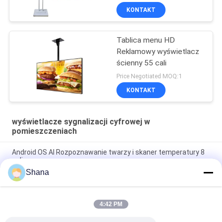
KONTAKT
Tablica menu HD
Reklamowy wyświetlacz
ścienny 55 cali
Price Negotiated MOQ:1
KONTAKT
wyświetlacze sygnalizacji cyfrowej w
pomieszczeniach
Android OS AI Rozpoznawanie twarzy i skaner temperatury 8
cali
Shana
Obrotowe wewnętrzne ekrany reklamowe Smartboard z
pojemnościowym ekranem dotykowym
4:42 PM
Panel LED JCVISION TFT 32 cale cyfrowy wyświetlacz menu
montowany na ścianie