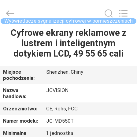
Shenzhen
Junction
Interactive
Technology
Co.,
Wyświetlacze sygnalizacji cyfrowej w pomieszczeniach
Ltd..
All
Cyfrowe ekrany reklamowe z
DOM
Rights
Reserved.
lustrem i inteligentnym
PRODUKTY
dotykiem LCD, 49 55 65 cali
O
Miejsce
Shenzhen, Chiny
pochodzenia:
NAS
Nazwa
JCVISION
handlowa:
WYCIECZKA
Orzecznictwo:
CE, Rohs, FCC
PO
FABRYCE
Numer modelu:
JC-MD550T
Minimalne
1 jednostka