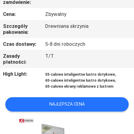
zamówienie:
KONTROLA
JAKOŚCI
Cena:
Zbywalny
Szczegóły
Drewniana skrzynia
SKONTAKTUJ
pakowania:
SIĘ
Czas dostawy:
5-8 dni roboczych
Z
Zasady
T/T
płatności:
NAMI
High Light:
,
55-calowe inteligentne lustro dotykowe
,
65-calowe inteligentne lustro dotykowe
AKTUALNOŚCI
65-calowe ekrany reklamowe z lustrem
WSZYSTKIE
NAJLEPSZA CENA
PRZYPADKI
POPROSIĆ