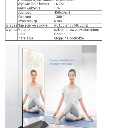
Wyświetlanie koloru
16.7M
Anioł widzenia
176
Jasność
450cd/m2
Kontrast
1300:1
Czas reakcji
6 ms
Władza
Napięcie wejściowe
AC100-240v 50/60HZ
Wymiar
Materiał
szkło hartowane+aluminium
kolor
Czarne
Instalacja
Stojąc na podłodze