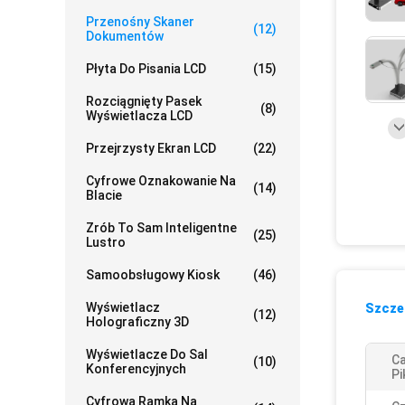
Przenośny Skaner
(12)
Dokumentów
Płyta Do Pisania LCD
(15)
Rozciągnięty Pasek
(8)
Wyświetlacza LCD
Przejrzysty Ekran LCD
(22)
Cyfrowe Oznakowanie Na
(14)
Blacie
Zrób To Sam Inteligentne
(25)
Lustro
Samoobsługowy Kiosk
(46)
Wyświetlacz
Szczeg
(12)
Holograficzny 3D
Wyświetlacze Do Sal
Ca
(10)
Konferencyjnych
Pi
Cyfrowa Ramka Na