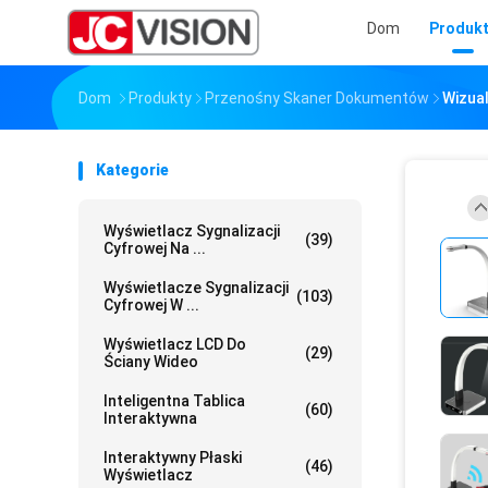
Dom
Produk
Dom
Produkty
Przenośny Skaner Dokumentów
Wizua
Kategorie
Wyświetlacz Sygnalizacji
(39)
Cyfrowej Na ...
Wyświetlacze Sygnalizacji
(103)
Cyfrowej W ...
Wyświetlacz LCD Do
(29)
Ściany Wideo
Inteligentna Tablica
(60)
Interaktywna
Interaktywny Płaski
(46)
Wyświetlacz