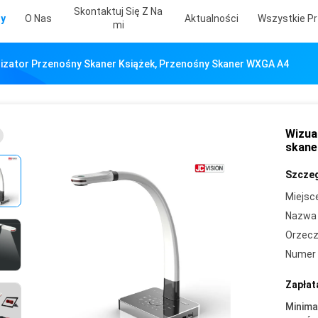
Skontaktuj Się Z Na
ty
O Nas
Aktualności
Wszystkie Pr
Mi
lizator Przenośny Skaner Książek, Przenośny Skaner WXGA A4
Wizua
skane
Szczeg
Miejsc
Nazwa 
Orzecz
Numer 
Zapłat
Minima