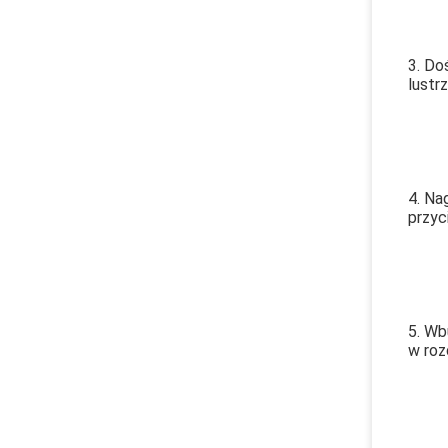
3. Do
lustrz
4. Na
przyc
5. Wb
w roz