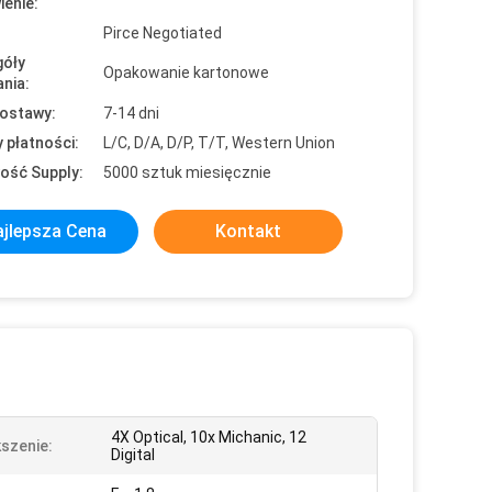
enie:
Pirce Negotiated
óły
Opakowanie kartonowe
nia:
ostawy:
7-14 dni
 płatności:
L/C, D/A, D/P, T/T, Western Union
ość Supply:
5000 sztuk miesięcznie
jlepsza Cena
Kontakt
4X Optical, 10x Michanic, 12
szenie:
Digital