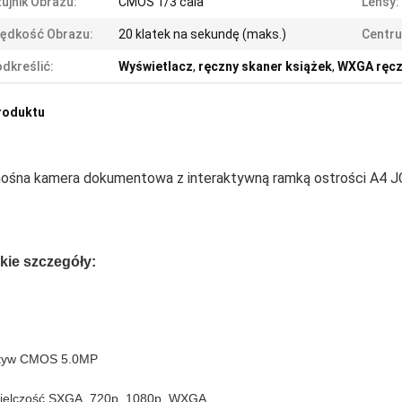
ujnik Obrazu:
CMOS 1/3 cala
Lensy:
ędkość Obrazu:
20 klatek na sekundę (maks.)
Centr
dkreślić:
Wyświetlacz
,
ręczny skaner książek
,
WXGA ręcz
roduktu
ośna kamera dokumentowa z interaktywną ramką ostrości A4 
kie szczegóły:
tyw CMOS 5.0MP
ielczość SXGA, 720p, 1080p, WXGA