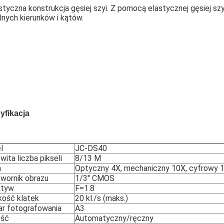
astyczna konstrukcja gęsiej szyi. Z pomocą elastycznej gęsiej s
nych kierunków i kątów.
yfikacja
l
JC-DS40
wita liczba pikseli
8/13 M
m
Optyczny 4X, mechaniczny 10X, cyfrowy 
wornik obrazu
1/3" CMOS
ktyw
F=1.8
ość klatek
20 kl./s (maks.)
r fotografowania
A3
ość
Automatyczny/ręczny