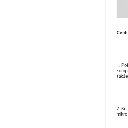
Cech
1. Po
kompu
także
2. Ko
mikro