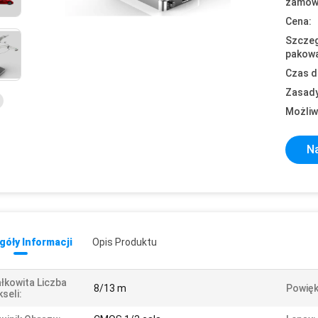
zamówi
Cena:
Szczeg
pakowa
Czas d
Zasady
Możliw
Na
óły Informacji
Opis Produktu
łkowita Liczba
8/13 m
Powięk
kseli: