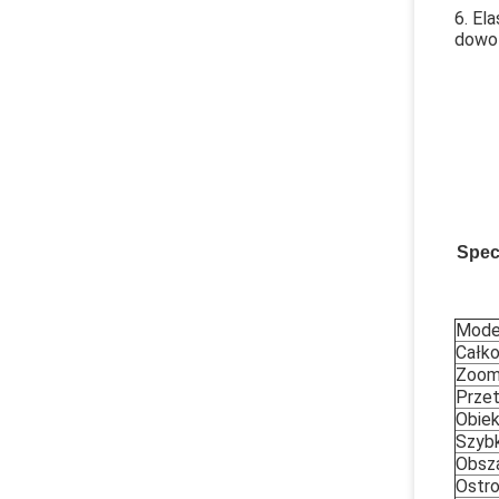
6. El
dowol
Spec
Mode
Całko
Zoo
Przet
Obie
Szybk
Obsza
Ostr