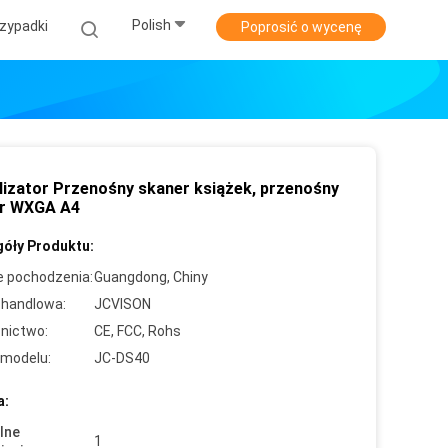
Polish
zypadki
Poprosić o wycenę
lizator Przenośny skaner książek, przenośny
r WXGA A4
óły Produktu:
e pochodzenia:
Guangdong, Chiny
handlowa:
JCVISON
nictwo:
CE, FCC, Rohs
modelu:
JC-DS40
a:
lne
1