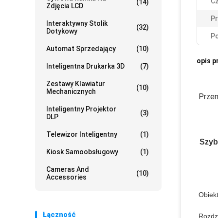
Cz
(14)
Zdjęcia LCD
Pr
Interaktywny Stolik
(32)
Dotykowy
Po
Automat Sprzedający
(10)
opis p
Inteligentna Drukarka 3D
(7)
Zestawy Klawiatur
(10)
Mechanicznych
Przen
Inteligentny Projektor
(3)
DLP
Telewizor Inteligentny
(1)
Szyb
Kiosk Samoobsługowy
(1)
Cameras And
(10)
Accessories
Obiek
Łączność
Rozdz