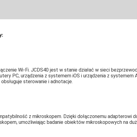
y:
łączenie Wi-Fi. JCDS40 jest w stanie działać w sieci bezprzew
tery PC, urządzenia z systemem iOS i urządzenia z systemem A
 obsługuje sterowanie i adnotacje.
mpatybilność z mikroskopem. Dzięki dołączonemu adapterowi do
skopem, umożliwiając badanie obiektów mikroskopowych na duż