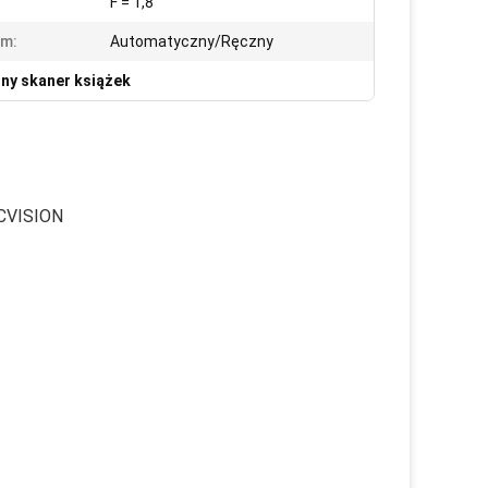
F = 1,8
um:
Automatyczny/Ręczny
ny skaner książek
JCVISION