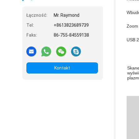
Wbudo
Łączność:
Mr. Raymond
Tel:
+8613823689739
Zoom 
Faks:
86-755-84559138
USB 2
Kontakt
Skane
wyświ
plazm