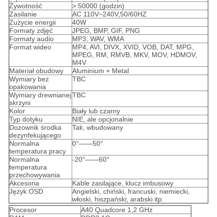
Żywotność
> 50000 (godzin)
Zasilanie
AC 110V~240V,50/60HZ
Zużycie energii
40W
Formaty zdjęć
JPEG, BMP, GIF, PNG
Formaty audio
MP3, WAV, WMA
Format wideo
MP4, AVI, DIVX, XVID, VOB, DAT, MPG,
MPEG, RM, RMVB, MKV, MOV, HDMOV,
M4V
Materiał obudowy
Aluminium + Metal
Wymiary bez
TBC
opakowania
Wymiary drewnianej
TBC
skrzyni
Kolor
Biały lub czarny
Typ dotyku
NIE, ale opcjonalnie
Dozownik środka
Tak, wbudowany
dezynfekującego
Normalna
0°——50°
temperatura pracy
Normalna
-20°——60°
temperatura
przechowywania
Akcesoria
Kable zasilające, klucz imbusowy
Język OSD
Angielski, chiński, francuski, niemiecki,
włoski, hiszpański, arabski itp.
Procesor
A40 Quadcore 1,2 GHz