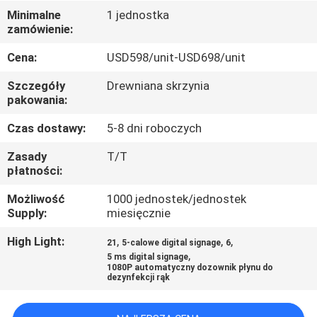
KONTROLA
Minimalne
1 jednostka
zamówienie:
JAKOŚCI
Cena:
USD598/unit-USD698/unit
SKONTAKTUJ
Szczegóły
Drewniana skrzynia
SIĘ
pakowania:
Z
Czas dostawy:
5-8 dni roboczych
NAMI
Zasady
T/T
płatności:
AKTUALNOŚCI
Możliwość
1000 jednostek/jednostek
Supply:
miesięcznie
WSZYSTKIE
High Light:
,
,
,
21
5-calowe digital signage
6
,
5 ms digital signage
PRZYPADKI
1080P automatyczny dozownik płynu do
dezynfekcji rąk
POPROSIĆ