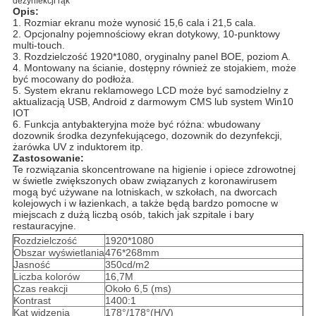
dezynfekcji rąk
Opis:
1. Rozmiar ekranu może wynosić 15,6 cala i 21,5 cala.
2. Opcjonalny pojemnościowy ekran dotykowy, 10-punktowy
multi-touch.
3. Rozdzielczość 1920*1080, oryginalny panel BOE, poziom A.
4. Montowany na ścianie, dostępny również ze stojakiem, może
być mocowany do podłoża.
5. System ekranu reklamowego LCD może być samodzielny z
aktualizacją USB, Android z darmowym CMS lub system Win10
IOT
6. Funkcja antybakteryjna może być różna: wbudowany
dozownik środka dezynfekującego, dozownik do dezynfekcji,
żarówka UV z induktorem itp.
Zastosowanie:
Te rozwiązania skoncentrowane na higienie i opiece zdrowotnej
w świetle zwiększonych obaw związanych z koronawirusem
mogą być używane na lotniskach, w szkołach, na dworcach
kolejowych i w łazienkach, a także będą bardzo pomocne w
miejscach z dużą liczbą osób, takich jak szpitale i bary
restauracyjne.
Rozdzielczość
1920*1080
Obszar wyświetlania
476*268mm
Jasność
350cd/m2
Liczba kolorów
16,7M
Czas reakcji
Około 6,5 (ms)
Kontrast
1400:1
Kąt widzenia
178°/178°(H/V)