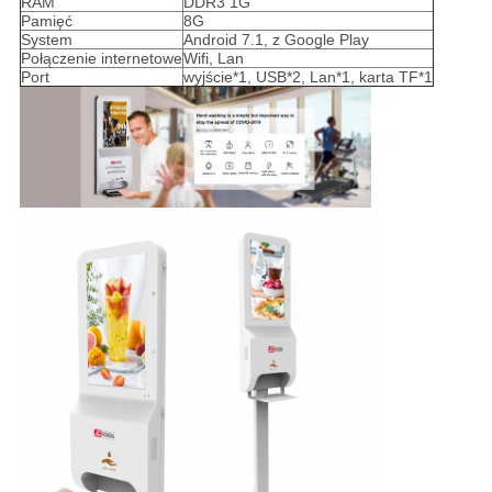
RAM
DDR3 1G
Pamięć
8G
System
Android 7.1, z Google Play
Połączenie internetowe
Wifi, Lan
Port
wyjście*1, USB*2, Lan*1, karta TF*1