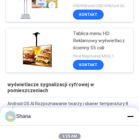
reklamowy
USD968/unit-USD1098/unit MOQ:1 jednostka
KONTAKT
Tablica menu HD
Reklamowy wyświetlacz
ścienny 55 cali
Price Negotiated MOQ:1
KONTAKT
wyświetlacze sygnalizacji cyfrowej w
pomieszczeniach
Android OS AI Rozpoznawanie twarzy i skaner temperatury 8
cali
Shana
Obrotowe wewnętrzne ekrany reklamowe Smartboard z
pojemnościowym ekranem dotykowym
1:15 AM
Panel LED JCVISION TFT 32 cale cyfrowy wyświetlacz menu