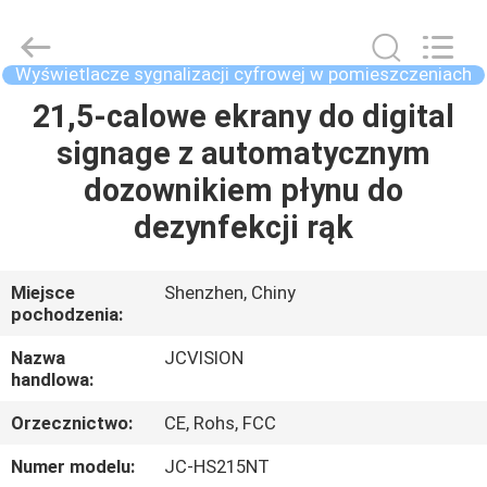
Shenzhen
Junction
Interactive
Technology
Co.,
Wyświetlacze sygnalizacji cyfrowej w pomieszczeniach
Ltd..
All
21,5-calowe ekrany do digital
DOM
Rights
Reserved.
signage z automatycznym
PRODUKTY
dozownikiem płynu do
dezynfekcji rąk
O
NAS
Miejsce
Shenzhen, Chiny
pochodzenia:
WYCIECZKA
Nazwa
JCVISION
handlowa:
PO
Orzecznictwo:
CE, Rohs, FCC
FABRYCE
Numer modelu:
JC-HS215NT