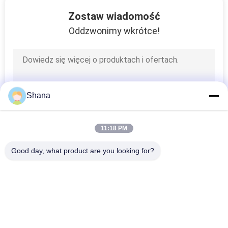
KONTROLA
Zostaw wiadomość
JAKOŚCI
Oddzwonimy wkrótce!
SKONTAKTUJ
SIĘ
Z
Shana
NAMI
11:18 PM
AKTUALNOŚCI
Good day, what product are you looking for?
popularne kategorie
Wszystko
WSZYSTKIE
PRZYPADKI
Wyświetlacz 
Wyświetlacze 
Sygnalizacji 
Sygnalizacji 
Cyfrowej Na 
Cyfrowej W 
POPROSIĆ