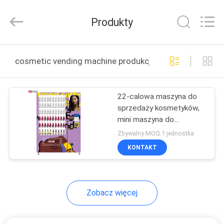
Shenzhen
Junction
Interactive
Produkty
Technology
Co.,
Ltd..
All
DOM
Rights
Reserved.
cosmetic vending machine produkcja online
PRODUKTY
22-calowa maszyna do
sprzedaży kosmetyków,
O
mini maszyna do
NAS
sprzedaży masek do
Zbywalny MOQ:1 jednostka
pielęgnacji paznokci
KONTAKT
WYCIECZKA
PO
Zobacz więcej
FABRYCE