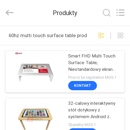
Shenzhen
Junction
Interactive
Produkty
Technology
Co.,
Ltd..
All
DOM
Rights
Reserved.
60hz multi touch surface table produkcja online
PRODUKTY
Smart FHD Multi Touch
Surface Table,
O
Niestandardowy ekran
NAS
dotykowy stolik kawowy
Price to be negotiation MOQ:1
KONTAKT
WYCIECZKA
32-calowy interaktywny
PO
stół dotykowy z
FABRYCE
systemem Android z
wielodotykowym
Zbywalny MOQ:1