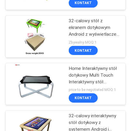
wyświetlaczem LCD
KONTROLA
KONTAKT
JAKOŚCI
32-calowy stół z
ekranem dotykowym
SKONTAKTUJ
Android z wyświetlaczem
SIĘ
LCD 1080p do edukacji i
Zbywalny MOQ:1
gier
Z
KONTAKT
NAMI
Home Interaktywny stół
dotykowy Multi Touch
AKTUALNOŚCI
Interaktywny stół
kawowy
price to be negotiated MOQ:1
WSZYSTKIE
KONTAKT
PRZYPADKI
32-calowy interaktywny
stół dotykowy z
POPROSIĆ
systemem Android i