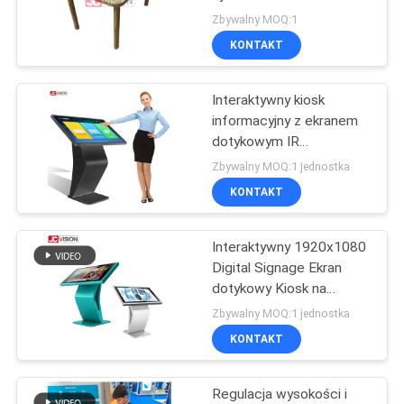
wyświetlaczem LCD
O
Zbywalny MOQ:1
1080p
KONTAKT
WYCENĘ
Interaktywny kiosk
SITEMAP
informacyjny z ekranem
dotykowym IR
1920x1080 w orientacji
POLITYKA
Zbywalny MOQ:1 jednostka
poziomej
KONTAKT
PRYWATNOŚCI
Interaktywny 1920x1080
Digital Signage Ekran
dotykowy Kiosk na
kółkach
Zbywalny MOQ:1 jednostka
KONTAKT
Regulacja wysokości i