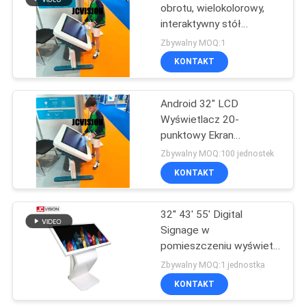
obrotu, wielokolorowy,
interaktywny stół
dotykowy z systemem
Zbywalny MOQ:1
Android dla edukacji
KONTAKT
Android 32" LCD
Wyświetlacz 20-
punktowy Ekran
Dotykowy Edukacyjny
Zbywalny MOQ:100 jednostek
Stół Dotykowy z
KONTAKT
Regulacją Wysokości
32'' 43' 55' Digital
Signage w
pomieszczeniu wyświetla
interaktywny kiosk
Zbywalny MOQ:1 jednostka
informacyjny
KONTAKT