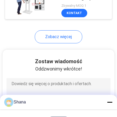
płatniczy
O
Zbywalny MOQ:1
samoobsługowy
KONTAKT
WYCENĘ
McDonald's Fastfood
Kiosk do zamawiania dla
KFC/Restauracji
SITEMAP
Zobacz więcej
POLITYKA
PRYWATNOŚCI
Zostaw wiadomość
Oddzwonimy wkrótce!
Shana