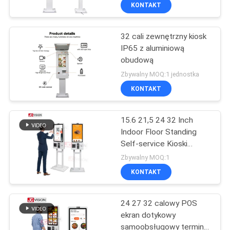
paskiem LED
KONTROLA
KONTAKT
JAKOŚCI
32 cali zewnętrzny kiosk
IP65 z aluminiową
SKONTAKTUJ
obudową
SIĘ
Zbywalny MOQ:1 jednostka
Z
KONTAKT
NAMI
15.6 21,5 24 32 Inch
Indoor Floor Standing
AKTUALNOŚCI
Self-service Kioski
płatnicze Terminal Self-
Zbywalny MOQ:1
Service Checkout Kiosk
WSZYSTKIE
KONTAKT
Maszyna dostawca
PRZYPADKI
24 27 32 calowy POS
ekran dotykowy
POPROSIĆ
samoobsługowy terminal