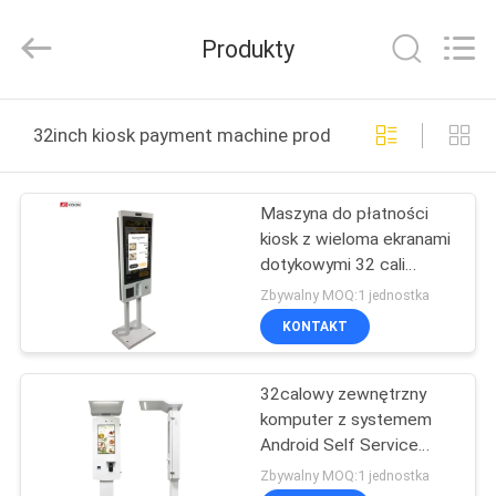
Shenzhen
Junction
Interactive
Produkty
Technology
Co.,
Ltd..
All
DOM
Rights
Reserved.
32inch kiosk payment machine produkcja online
PRODUKTY
Maszyna do płatności
kiosk z wieloma ekranami
O
dotykowymi 32 cali
NAS
System samodzielnego
Zbywalny MOQ:1 jednostka
zamawiania w restauracji
KONTAKT
WYCIECZKA
32calowy zewnętrzny
PO
komputer z systemem
FABRYCE
Android Self Service
Kiosk płatniczy z
Zbywalny MOQ:1 jednostka