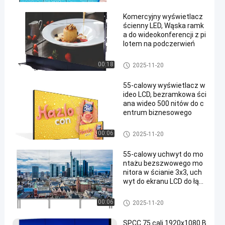
deo
Komercyjny wyświetlacz
ścienny LED, Wąska ramk
a do wideokonferencji z pi
lotem na podczerwień
Wyświetlacz LCD do ściany wi
00:18
2025-11-20
deo
55-calowy wyświetlacz w
ideo LCD, bezramkowa ści
ana wideo 500 nitów do c
entrum biznesowego
Wyświetlacz LCD do ściany wi
00:06
2025-11-20
deo
55-calowy uchwyt do mo
ntażu bezszwowego mo
nitora w ścianie 3x3, uch
wyt do ekranu LCD do łąc
zenia ścian wideo
Wyświetlacz LCD do ściany wi
00:06
2025-11-20
deo
SPCC 75 cali 1920x1080 B