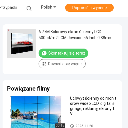
Polish
Przypadki
Poprosić o wycenę
6.77M Kolorowy ekran ścienny LCD
500cd/m2 LCM Jcvision 55 Inch 0,88mm
Bezel
Skontaktuj się teraz
Dowiedz się więcej
Powiązane filmy
Uchwyt ścienny do monit
orów wideo LCD, digital si
gnage, reklamy, ekrany T
V
Wyświetlacz LCD do ściany wi
00:18
2025-11-20