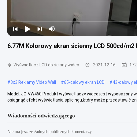
6.77M Kolorowy ekran ścienny LCD 500cd/m2 
Wyświetlacz LCD do ściany wideo
2021-12-16
172
#
3x3 Reklamy Video Wall
#
65-calowy ekran LCD
#
43-calowy e
Model: JC-VW460 Produkt wyświetlaczy wideo jest wyposażony w
osiągnąć efekt wyświetlania splicingu,który może przedstawić znac
Wiadomości odwiedzającego
Nie ma jeszcze żadnych publicznych komentarzy