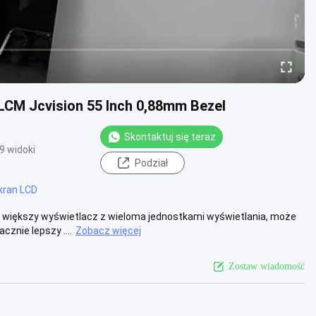
LCM Jcvision 55 Inch 0,88mm Bezel
Skontaktuj się teraz
9 widoki
Podział
kran LCD
 większy wyświetlacz z wieloma jednostkami wyświetlania, może
znie lepszy ....
Zobacz więcej
Zostaw wiadomość