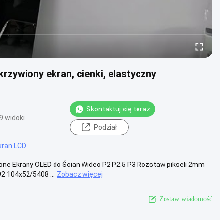
rzywiony ekran, cienki, elastyczny
Skontaktuj się teraz
9 widoki
Podział
kran LCD
one Ekrany OLED do Ścian Wideo P2 P2.5 P3 Rozstaw pikseli 2mm
 104x52/5408 ...
Zobacz więcej
Zostaw wiadomość