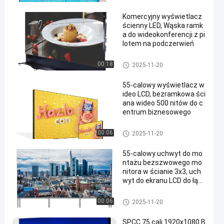
deo
Komercyjny wyświetlacz
ścienny LED, Wąska ramk
a do wideokonferencji z pi
lotem na podczerwień
Wyświetlacz LCD do ściany wi
00:18
2025-11-20
deo
55-calowy wyświetlacz w
ideo LCD, bezramkowa ści
ana wideo 500 nitów do c
entrum biznesowego
Wyświetlacz LCD do ściany wi
00:06
2025-11-20
deo
55-calowy uchwyt do mo
ntażu bezszwowego mo
nitora w ścianie 3x3, uch
wyt do ekranu LCD do łąc
zenia ścian wideo
Wyświetlacz LCD do ściany wi
00:06
2025-11-20
deo
SPCC 75 cali 1920x1080 B