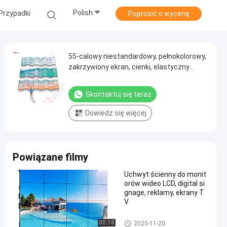
Polish
Przypadki
Poprosić o wycenę
55-calowy niestandardowy, pełnokolorowy,
zakrzywiony ekran, cienki, elastyczny
wyświetlacz reklamowy, ściana wideo LED
Skontaktuj się teraz
Dowiedz się więcej
Powiązane filmy
Uchwyt ścienny do monit
orów wideo LCD, digital si
gnage, reklamy, ekrany T
V
Wyświetlacz LCD do ściany wi
00:18
2025-11-20