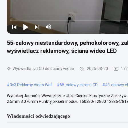
55-calowy niestandardowy, pełnokolorowy, zak
wyświetlacz reklamowy, ściana wideo LED
Wyświetlacz LCD do ściany wideo
2025-03-20
172
#
3x3 Reklamy Video Wall
#
65-calowy ekran LCD
#
43-calowy e
Wysokiej Jasności Wewnętrzne Ultra Cienkie Elastyczne Zakrzywi
2.5mm 3.076mm Punkty pikseli modułu 160x80/12800 128x64/8192
Wiadomości odwiedzającego